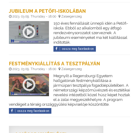
JUBILEUM A PETŐFI-ISKOLÁBAN
2023. 03 09. Thursday - 18:00
Zalaegerszeg
150 éves fennállását ünnepli idén a Petőfi-
iskola. Ebből az alkalomból egy átfogó
rendezvénysorozatot szerveznek. A
jubileumi eseményeket ma két kiállítással
indították.
ossza meg facebook-on
FESTMÉNYKIÁLLÍTÁS A TESZTPÁLYÁN
2023. 03 09. Thursday - 18:00
Zalaegerszeg
Megnyílt a Regensburgi Egyetem
hallgatóinak festménykiállítása a
járműipari tesztpálya fogadóépületében. A
németországi képzőművészeti és esztétikai
nevelési intézetből közel húsz képet hoztak
el a zalai megyeszékhelyre. A program
vendégeit a térség országgyűlési képviselője köszöntötte.
ossza meg facebook-on