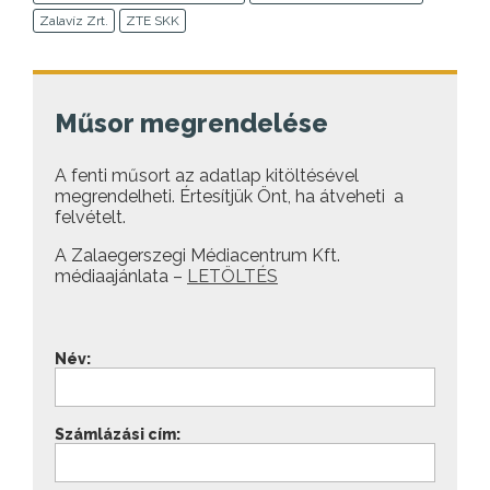
Zalavíz Zrt.
ZTE SKK
Műsor megrendelése
A fenti műsort az adatlap kitöltésével
megrendelheti. Értesítjük Önt, ha átveheti a
felvételt.
A Zalaegerszegi Médiacentrum Kft.
médiaajánlata –
LETÖLTÉS
Név:
Számlázási cím: