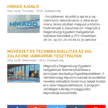
HÍRADÓ AJÁNLÓ
2023. 03 09. Thursday - 18:00, Zalaegerszeg
- Árcsökkenés: olcsóbb a sajt és a vaj -
Szennyvíz-rekonstrukció: a Jókai és az
Arany János utcában megújul a közmű -
Festmények a ZalaZone-on: megnyílt a
Regensburgi Egyetem hallgatóinak
kiállítása Részletek a ZTV Híradóiban
18:00, 19:00, 20:00 és 21:30 perckor.
MŰVÉSZET ÉS TECHNIKA KIÁLLÍTÁS AZ AVL
ZALAZONE JÁRMŰIPARI TESZTPÁLYÁN
2023. 03 08. Wednesday - 18:23, Zalaegerszeg
Megnyílt a Regensburgi Egyetem
hallgatóinak festménykiállítása a
járműipari tesztpálya fogadóépületében. A
németországi képzőművészeti és esztétikai
nevelési intézetből közel húsz képet hoztak
el a zalai megyeszékhelyre. A program
vendégeit a térség országgyűlési
képviselője köszöntötte.