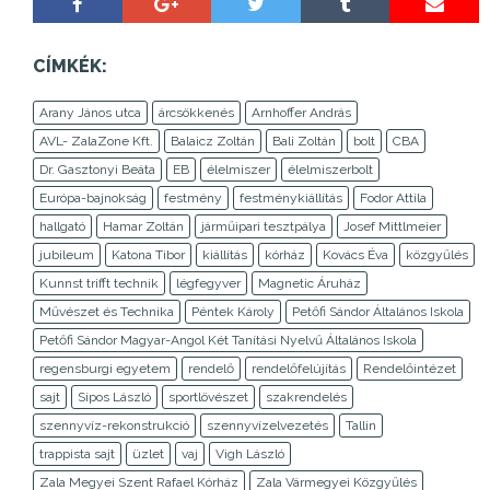
CÍMKÉK:
Arany János utca
árcsökkenés
Arnhoffer András
AVL- ZalaZone Kft.
Balaicz Zoltán
Bali Zoltán
bolt
CBA
Dr. Gasztonyi Beáta
EB
élelmiszer
élelmiszerbolt
Európa-bajnokság
festmény
festménykiállítás
Fodor Attila
hallgató
Hamar Zoltán
járműipari tesztpálya
Josef Mittlmeier
jubileum
Katona Tibor
kiállítás
kórház
Kovács Éva
közgyűlés
Kunnst trifft technik
légfegyver
Magnetic Áruház
Művészet és Technika
Péntek Károly
Petőfi Sándor Általános Iskola
Petőfi Sándor Magyar-Angol Két Tanítási Nyelvű Általános Iskola
regensburgi egyetem
rendelő
rendelőfelújítás
Rendelőintézet
sajt
Sipos László
sportlövészet
szakrendelés
szennyvíz-rekonstrukció
szennyvízelvezetés
Tallin
trappista sajt
üzlet
vaj
Vigh László
Zala Megyei Szent Rafael Kórház
Zala Vármegyei Közgyűlés