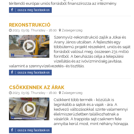
térítendő európai uniós forrásból finanszírozza az intézmény.
ossza meg facebook-on
REKONSTRUKCIÓ
2023. 03 09. Thursday - 18:00
Zalaegerszeg
Szennyvíz-rekonstrukció zajlik a Jókai és
Arany János utcában. A fejlesztés egy
többütemű projekt részeként, uniós és saját
forrásból valósul meg, összesen 231 millió
forintból. A beruházás célja a települési
vízellátás és az ivóvízminőség javítása,
valamint a szennyvízelvezetés- és tisztítás.
ossza meg facebook-on
CSÖKKENNEK AZ ÁRAK
2023. 03 09. Thursday - 18:00
Zalaegerszeg
Csökkent több termék - közülük is
leginkább a sajtok és a vajak - ára. A
kedvező változásokkal szinte valamennyi
élelmiszerüzletben találkozhatnak a
vásárlók. A trappista sajt csaknem fele
annyiba kerül most, mint néhány hónapja.
ossza meg facebook-on