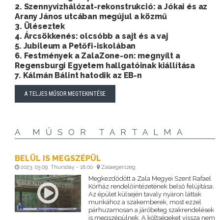
2. Szennyvízhálózat-rekonstrukció: a Jókai és az
Arany János utcában megújul a közmű
3. Üléseztek
4. Árcsökkenés: olcsóbb a sajt és a vaj
5. Jubileum a Petőfi-iskolában
6. Festmények a ZalaZone-on: megnyílt a
Regensburgi Egyetem hallgatóinak kiállítása
7. Kálmán Bálint hatodik az EB-n
A TELJES MŰSOR MEGTEKINTÉSE
A MŰSOR TARTALMA
BELÜL IS MEGSZÉPÜL
2023. 03 09. Thursday - 18:00
Zalaegerszeg
Megkezdődött a Zala Megyei Szent Rafael
Kórház rendelőintézetének belső felújítása.
Az épület külsején tavaly nyáron láttak
munkához a szakemberek, most ezzel
párhuzamosan a járóbeteg szakrendelések
is megszépülnek. A költségeket vissza nem