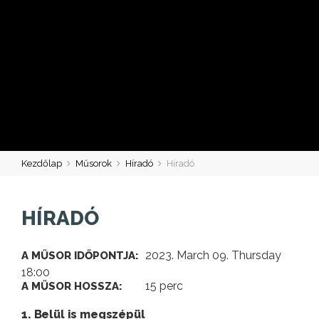
Kezdőlap
Műsorok
Híradó
Híradó
HÍRADÓ
2023. March 09. Thursday
A MŰSOR IDŐPONTJA:
18:00
15 perc
A MŰSOR HOSSZA:
1. Belül is megszépül