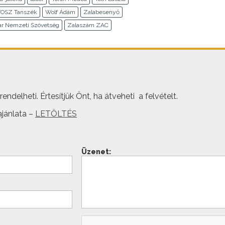
OSZ Tanszék
Wolf Ádám
Zalabesenyő
ar Nemzeti Szövetség
Zalaszám ZAC
ndelheti. Értesítjük Önt, ha átveheti a felvételt.
jánlata –
LETÖLTÉS
Üzenet: