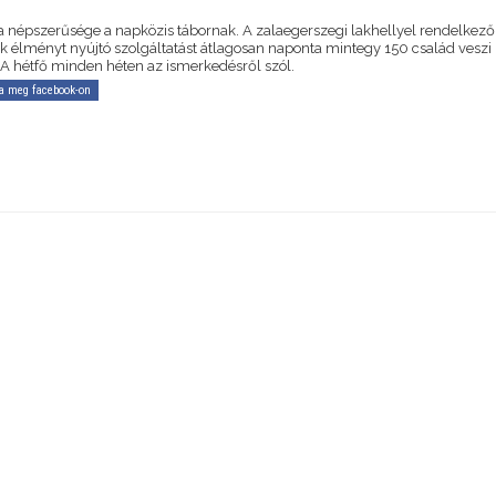
 a népszerűsége a napközis tábornak. A zalaegerszegi lakhellyel rendelkező
k élményt nyújtó szolgáltatást átlagosan naponta mintegy 150 család veszi
 A hétfő minden héten az ismerkedésről szól.
a meg facebook-on