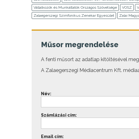
Vállalkozók és Munkáltatók Országos Szövetsége
VOSZ
V
Zalaegerszegi Szimfonikus Zenekar Egyesület
Zalai Magy
Műsor megrendelése
A fenti műsort az adatlap kitöltésével megre
A Zalaegerszegi Médiacentrum Kft. médiaa
Név:
Számlázási cím:
Email cím: