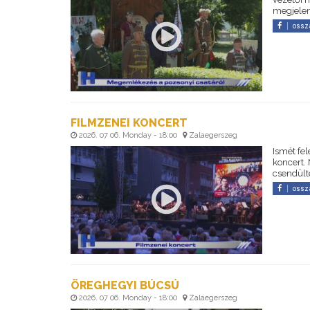
megjelent
ossz
FILMZENEI KONCERT
2026. 07 06. Monday - 18:00
Zalaegerszeg
Ismét fel
koncert.
csendülte
ossz
ÖREGHEGYI BÚCSÚ
2026. 07 06. Monday - 18:00
Zalaegerszeg