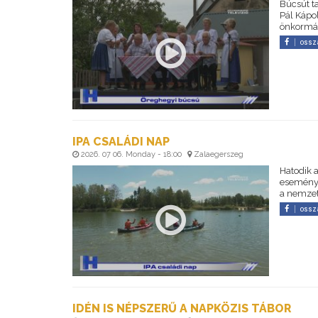
Búcsút t
Pál Kápo
önkormán
ossz
IPA CSALÁDI NAP
2026. 07 06. Monday - 18:00
Zalaegerszeg
Hatodik 
esemény 
a nemzet
ossz
IDÉN IS NÉPSZERŰ A NAPKÖZIS TÁBOR