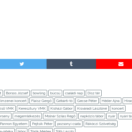
t
Borsos József
bowling
búcsú
családi nap
Dísz tér
ilmzenei koncert
Flaisz Gergő
Gébárti-tó
Gecse Péter
Héder Ajna
Híra
ezső VMK
Keresztury VMK
Kisházi Gábor
Kisváradi Lászlóné
koncert
erseny
megemlékezés
Molnár Szilas Regő
napközis tábor
nyár
nyári t
Pannon Egyetem
Pejtsik Péter
pozsonyi csata
Rákóczi Szövetség
a-játéka
tábor
Török Médea
Tóth László