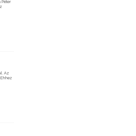
 Péter
az
l. Az
. Ehhez