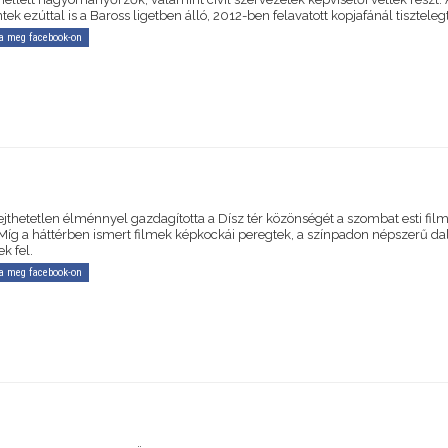
ek ezúttal is a Baross ligetben álló, 2012-ben felavatott kopjafánál tiszteleg
a meg facebook-on
ejthetetlen élménnyel gazdagította a Dísz tér közönségét a szombat esti fil
 Míg a háttérben ismert filmek képkockái peregtek, a színpadon népszerű d
k fel.
a meg facebook-on