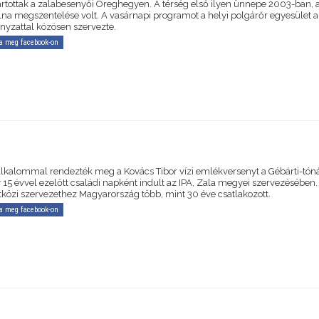
artottak a zalabesenyői Öreghegyen. A térség első ilyen ünnepe 2003-ban, a
lna megszentelése volt. A vasárnapi programot a helyi polgárőr egyesület 
yzattal közösen szervezte.
a meg facebook-on
alkalommal rendezték meg a Kovács Tibor vízi emlékversenyt a Gébárti-tóná
15 évvel ezelőtt családi napként indult az IPA, Zala megyei szervezésében
közi szervezethez Magyarország több, mint 30 éve csatlakozott.
a meg facebook-on