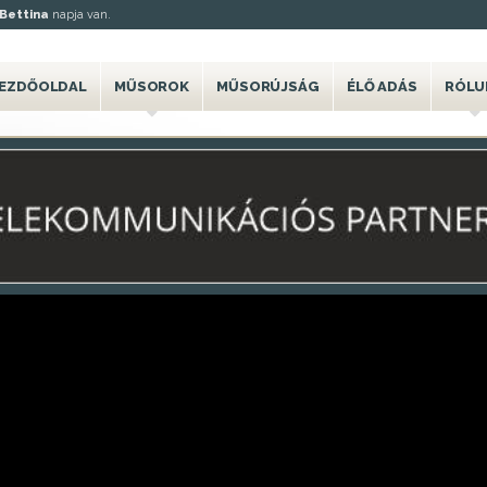
Bettina
napja van.
EZDŐOLDAL
MŰSOROK
MŰSORÚJSÁG
ÉLŐ ADÁS
RÓLU