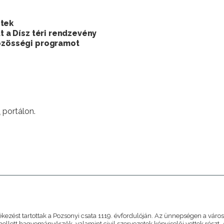
ztek
lt a Dísz téri rendzevény
közösségi programot
u
portálon.
A
ezést tartottak a Pozsonyi csata 1119. évfordulóján. Az ünnepségen a váro
ellett hagyományőrzők, valamint civil szervezetek képviselői vettek részt.