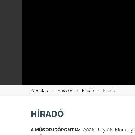
Kezdőlap
Műsorok
Híradó
Híradó
HÍRADÓ
2026. July 06. Monday 
A MŰSOR IDŐPONTJA: