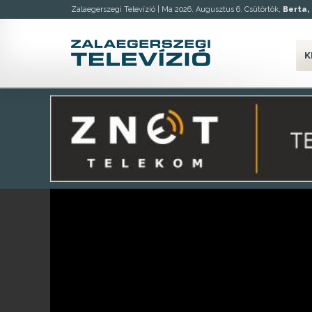
Zalaegerszegi Televízió |
Ma 2026. Augusztus 6. Csütörtök,
Berta, 
K