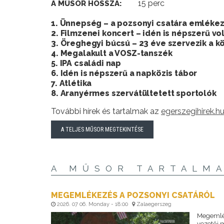
15 perc
A MŰSOR HOSSZA:
1. Ünnepség – a pozsonyi csatára emléke
2. Filmzenei koncert – idén is népszerű vo
3. Öreghegyi búcsú – 23 éve szervezik a 
4. Megalakult a VOSZ-tanszék
5. IPA családi nap
6. Idén is népszerű a napközis tábor
7. Atlétika
8. Aranyérmes szervátültetett sportolók
További hírek és tartalmak az
egerszegihirek.h
A TELJES MŰSOR MEGTEKINTÉSE
A MŰSOR TARTALM
MEGEMLÉKEZÉS A POZSONYI CSATÁRÓL
2026. 07 06. Monday - 18:00
Zalaegerszeg
Megemlék
vezetői m