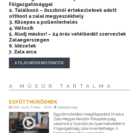
Főigazgatósággal
2. Találkozó – összbírói értekezletnek adott
otthont a zalai megyeszékhely
3. Közepes a pollenterhelés
4. Változik
5. Aludj máskor! – 24 órás vetélkedőt szerveztek
Zalaegerszegen
6. Idézetek
7. Zala arca
A TELJES MŰSOR MEGTEKINTÉSE
A MŰSOR TARTALMA
EGYÜTTMŰKÖDNEK
2018. 04 20. Friday - 18:00
Zalaegerszeg
Együttműködési megállapodást írt alá a
Zala Megyei Rendőr-főkapitányság,
valamint a Szociális és Gyermekvédelmi
Főigazgatóság zalai kirendeltsége. A