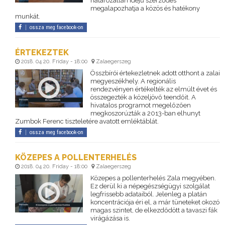
határozatlan idejű szerződés
megalapozhatja a közös és hatékony
munkát.
ossza meg facebook-on
ÉRTEKEZTEK
2018. 04 20. Friday - 18:00
Zalaegerszeg
Összbírói értekezletnek adott otthont a zalai
megyeszékhely. A regionális
rendezvényen értékelték az elmúlt évet és
összegezték a közeljövő teendőit. A
hivatalos programot megelőzően
megkoszorúzták a 2013-ban elhunyt
Zumbok Ferenc tiszteletére avatott emléktáblát.
ossza meg facebook-on
KÖZEPES A POLLENTERHELÉS
2018. 04 20. Friday - 18:00
Zalaegerszeg
Közepes a pollenterhelés Zala megyében.
Ez derül ki a népegészségügyi szolgálat
legfrissebb adataiból. Jelenleg a platán
koncentrációja éri el, a már tüneteket okozó
magas szintet, de elkezdődött a tavaszi fák
virágázása is.