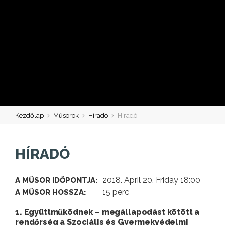
Kezdőlap
Műsorok
Híradó
Híradó
HÍRADÓ
2018. April 20. Friday 18:00
A MŰSOR IDŐPONTJA:
15 perc
A MŰSOR HOSSZA:
1. Együttműködnek – megállapodást kötött a
rendőrség a Szociális és Gyermekvédelmi