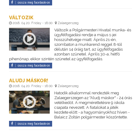
ossza meg facebook-on
VÁLTOZIK
2018. 04 20. Friday - 18:00
Zalaegerszeg
Változik a Polgármesteri Hivatal munka- és
ügyfélfogadási rendje a május 1-jei
hosszúhétvége miatt. Április 21-én,
szombaton a munkarend reggel 8-tól
délután 14 óráig tart, az ügyfélfogadás
azonban szünetel. Április 30-a, hétfő
pihenőnap, ekkor szintén szünetel az ügyfélfogadás.
ossza meg facebook-on
ALUDJ MÁSKOR!
2018. 04 20. Friday - 18:00
Zalaegerszeg
Hatodik alkalommal rendezték meg
Zalaegerszegen az "Aludj máskor" - 24 órás
vetélkedőt. A megmérettetésre 9 iskola
csapata nevezett. A fiatalokat a játék
kezdete előtt - a hagyományokhoz híven -
Balaicz Zoltán polgármester köszöntette.
ossza meg facebook-on