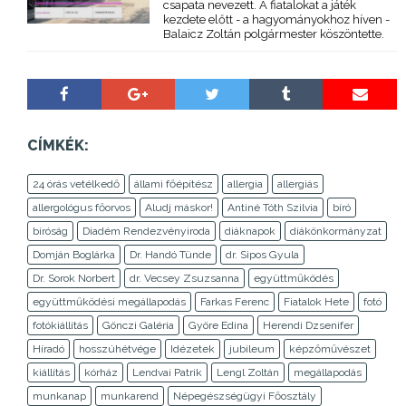
csapata nevezett. A fiatalokat a játék
kezdete előtt - a hagyományokhoz híven -
Balaicz Zoltán polgármester köszöntette.
CÍMKÉK:
24 órás vetélkedő
állami főépítész
allergia
allergiás
allergológus főorvos
Aludj máskor!
Antiné Tóth Szilvia
bíró
bíróság
Diadém Rendezvényiroda
diáknapok
diákönkormányzat
Domján Boglárka
Dr. Handó Tünde
dr. Sipos Gyula
Dr. Sorok Norbert
dr. Vecsey Zsuzsanna
együttműködés
együttműködési megállapodás
Farkas Ferenc
Fiatalok Hete
fotó
fotókiállítás
Gönczi Galéria
Györe Edina
Herendi Dzsenifer
Híradó
hosszúhétvége
Idézetek
jubileum
képzőművészet
kiállítás
kórház
Lendvai Patrik
Lengl Zoltán
megállapodás
munkanap
munkarend
Népegészségügyi Főosztály