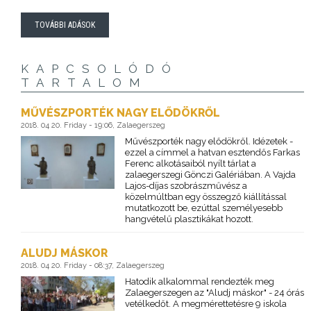
TOVÁBBI ADÁSOK
KAPCSOLÓDÓ
TARTALOM
MŰVÉSZPORTÉK NAGY ELŐDÖKRŐL
2018. 04 20. Friday - 19:06, Zalaegerszeg
Művészporték nagy elődökről. Idézetek -
ezzel a címmel a hatvan esztendős Farkas
Ferenc alkotásaiból nyílt tárlat a
zalaegerszegi Gönczi Galériában. A Vajda
Lajos-díjas szobrászművész a
közelmúltban egy összegző kiállítással
mutatkozott be, ezúttal személyesebb
hangvételű plasztikákat hozott.
ALUDJ MÁSKOR
2018. 04 20. Friday - 08:37, Zalaegerszeg
Hatodik alkalommal rendezték meg
Zalaegerszegen az "Aludj máskor" - 24 órás
vetélkedőt. A megmérettetésre 9 iskola