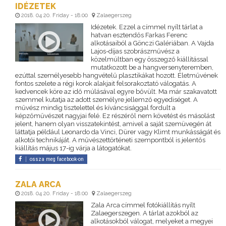
IDÉZETEK
2018. 04 20. Friday - 18:00
Zalaegerszeg
Idézetek. Ezzel a címmel nyílt tárlat a
hatvan esztendős Farkas Ferenc
alkotásaiból a Gönczi Galériában. A Vajda
Lajos-díjas szobrászművész a
közelmúltban egy összegző kiállítással
mutatkozott be a hangversenyteremben,
ezúttal személyesebb hangvételű plasztikákat hozott. Életművének
fontos szelete a régi korok alakjait felsorakoztató válogatás. A
kedvencek köre az idő múlásával egyre bővült. Ma már szakavatott
szemmel kutatja az adott személyre jellemző egyediséget. A
művész mindig tisztelettel és kíváncsisággal fordult a
képzőművészet nagyjai felé. Ez részéről nem követést és másolást
jelent, hanem olyan visszatekintést, amivel a saját szemüvegén át
láttatja például Leonardo da Vinci, Dürer vagy Klimt munkásságát és
alkotói technikáját. A művészettörténeti szempontból is jelentős
kiállítás május 17-ig várja a látogatókat.
ossza meg facebook-on
ZALA ARCA
2018. 04 20. Friday - 18:00
Zalaegerszeg
Zala Arca címmel fotókiállítás nyílt
Zalaegerszegen. A tárlat azokból az
alkotásokból válogat, melyeket a megyei