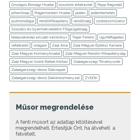
Országos Bírósági Hivatal
összbírói értekezlet
Papp Regináld
pihenőnap
Polgármesteri Hivatal
pollen
pollenterhelés
pulmonológia
rendőrfőkapitány
rendőrség
szobrászművész
Szociális és Gyermekvédelmi Főigazgatóság
településképi arculati kézikönyv
Trajer Ferenc
ügyfélfogadás
vetélkedő
virágpor
Zala Arca
Zala Megyei Építész Kamara
Zala Megyei Kormányhivatal
Zala Megyei Rendőr-főkapitányság
Zala Megyei Szent Rafael Kórház
Zalaegerszegi Törvényszék
Zalaegerszegi Városi Diáknapok
Zalaegerszegi Városi Diákönkormányzat
ZVDÖK
Műsor megrendelése
A fenti műsort az adatlap kitöltésével
megrendelheti. Értesítjük Önt, ha átveheti a
felvételt.