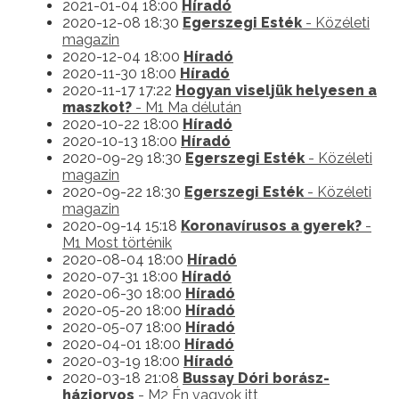
2021-01-04 18:00
Híradó
2020-12-08 18:30
Egerszegi Esték
- Közéleti
magazin
2020-12-04 18:00
Híradó
2020-11-30 18:00
Híradó
2020-11-17 17:22
Hogyan viseljük helyesen a
maszkot?
- M1 Ma délután
2020-10-22 18:00
Híradó
2020-10-13 18:00
Híradó
2020-09-29 18:30
Egerszegi Esték
- Közéleti
magazin
2020-09-22 18:30
Egerszegi Esték
- Közéleti
magazin
2020-09-14 15:18
Koronavírusos a gyerek?
-
M1 Most történik
2020-08-04 18:00
Híradó
2020-07-31 18:00
Híradó
2020-06-30 18:00
Híradó
2020-05-20 18:00
Híradó
2020-05-07 18:00
Híradó
2020-04-01 18:00
Híradó
2020-03-19 18:00
Híradó
2020-03-18 21:08
Bussay Dóri borász-
háziorvos
- M2 Én vagyok itt