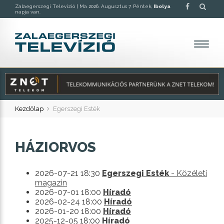
Zalaegerszegi Televízió |
Ma 2026. Augusztus 7. Péntek,
Ibolya
napja van.
Kezdőlap
Egerszegi Esték
HÁZIORVOS
2026-07-21 18:30
Egerszegi Esték
- Közéleti
magazin
2026-07-01 18:00
Híradó
2026-02-24 18:00
Híradó
2026-01-20 18:00
Híradó
2025-12-05 18:00
Híradó