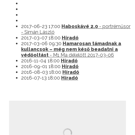
2017-06-23 17:00
Haboskávé 2.0
- portréműsor
- Simán László
2017-03-07 18:00
Híradó
2017-03-06 09:30
Hamarosan támadnak a
kullancsok – még nem késő beadatni a
védőoltást
- M1 Ma délelőtt 2017-03-06
2016-11-04 18:00
Híradó
2016-09-01 18:00
Híradó
2016-08-03 18:00
Híradó
2016-07-13 18:00
Híradó