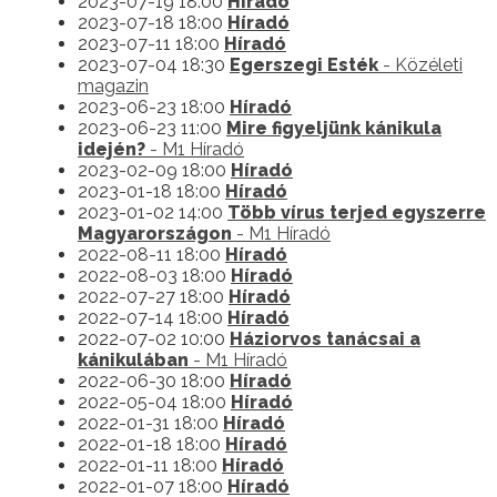
2023-07-19 18:00
Híradó
2023-07-18 18:00
Híradó
2023-07-11 18:00
Híradó
2023-07-04 18:30
Egerszegi Esték
- Közéleti
magazin
2023-06-23 18:00
Híradó
2023-06-23 11:00
Mire figyeljünk kánikula
idején?
- M1 Híradó
2023-02-09 18:00
Híradó
2023-01-18 18:00
Híradó
2023-01-02 14:00
Több vírus terjed egyszerre
Magyarországon
- M1 Híradó
2022-08-11 18:00
Híradó
2022-08-03 18:00
Híradó
2022-07-27 18:00
Híradó
2022-07-14 18:00
Híradó
2022-07-02 10:00
Háziorvos tanácsai a
kánikulában
- M1 Híradó
2022-06-30 18:00
Híradó
2022-05-04 18:00
Híradó
2022-01-31 18:00
Híradó
2022-01-18 18:00
Híradó
2022-01-11 18:00
Híradó
2022-01-07 18:00
Híradó