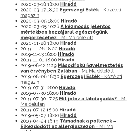
2020-03-18 18:00
Híradó
2020-03-17 18:30
Egerszegi Esték
- Közéleti
magazin
2020-03-05 18:00
Híradó
2020-03-05 10:26
A kézmosás jelentős
mértékben hozzájárul egészségünk
megőrzéséhez
- M1 Ma délelőtt
2020-01-28 18:00
Híradó
2019-11-26 18:00
Híradó
2019-11-13 18:00
Híradó
2019-11-01 18:00
Híradó
2019-08-12 11:19
Másodfokú figyelmeztetés
van érvényben Zalában
- M1 Ma délelőtt
2019-08-06 18:30
Egerszegi Esték
- Közéleti
magazin
2019-07-31 18:00
Híradó
2019-07-30 18:00
Híradó
2019-07-30 17:25
Mit jelez a lábdagadás?
- M1
Ma délután
2019-07-12 18:00
Híradó
2019-05-07 18:00
Híradó
2019-04-24 16:19
Támadnak a pollenek –
Elkezdődött az allergiaszezon
- M1 Ma