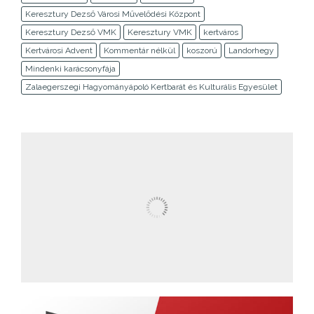
Keresztury Dezső Városi Művelődési Központ
Keresztury Dezső VMK
Keresztury VMK
kertváros
Kertvárosi Advent
Kommentár nélkül
koszorú
Landorhegy
Mindenki karácsonyfája
Zalaegerszegi Hagyományápoló Kertbarát és Kulturális Egyesület