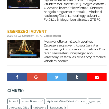
Díjakat adtak át - két orvos munkáját
kitüntetéssel ismerték el 3. Megválasztották
4. Adventi koszorút készítettek - ünnepre
hangoló programot tartottak 5. Mindenki
karácsonyfája 6. Landorhegyi advent 7.
Felújítás 8. Idegenben játszott a ZTE FC
EGERSZEGI ADVENT
2021. 12 04. Saturday - 11:59, Zalaegerszeg
Meggyújtották a második gyertyát
Zalaegerszeg adventi koszorúján. A a
hagyományokhoz híven szombaton a Dísz
téren szerveztek ünnepséget, ahol
karácsonyi vásárral és zenés programokkal
vártak mindenkit.
CÍMKÉK:
Advent
adventi koszorú
Apáczai Művelődési Központ
gyertya
gyertyagyújtás
karácsony
karácsonyfa