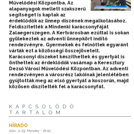
Művelődési Központba. Az
alapanyagok mellett szakszerű
segítséget is kaptak az
érdeklődők az ünnep díszének megalkotásához.
Feldíszítették a Mindenki karácsonyfáját
Zalaegerszegen. A Kertvárosban ezúttal is sokan
gyülekeztek az adventi ünnepkört indító
rendezvényre. Gyermekek és felnőttek egyaránt
várták ezt a közösségi összejövetelt.
Karácsonyi díszeket készíthettek és gyertyát is
önthettek az érdeklődők vasárnap a Keresztury
Dezső Városi Művelődési Központban. Az adventi
rendezvényen a városrész lakóinak jelenlétében
gyújtották meg az első gyertyát a koszorún, majd
közösen díszítették fel a karácsonyfát.
KAPCSOLÓDÓ
TARTALOM
HÍRADÓ
2021. 11 29. Monday - 18:00,