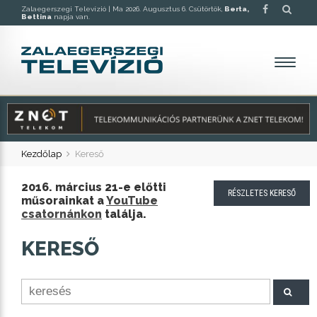
Zalaegerszegi Televízió |
Ma 2026. Augusztus 6. Csütörtök,
Berta,
Bettina
napja van.
Kezdőlap
Kereső
2016. március 21-e előtti
RÉSZLETES KERESŐ
műsorainkat a
YouTube
csatornánkon
találja.
KERESŐ