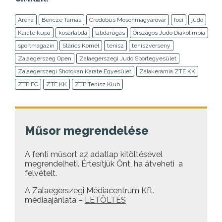
Aréna
Bencze Tamás
Credobus Mosonmagyaróvár
foci
judo
Karate kupa
kosárlabda
labdarúgás
Országos Judo Diákolimpia
sportmagazin
Stárics Kornél
tenisz
teniszverseny
Zalaegerszeg Open
Zalaegerszegi Judo Sportegyesület
Zalaegerszegi Shotokan Karate Egyesület
Zalakerámia ZTE KK
ZTE FC
ZTE KK
ZTE Tenisz Klub
Műsor megrendelése
A fenti műsort az adatlap kitöltésével
megrendelheti. Értesítjük Önt, ha átveheti a
felvételt.
A Zalaegerszegi Médiacentrum Kft.
médiaajánlata –
LETÖLTÉS