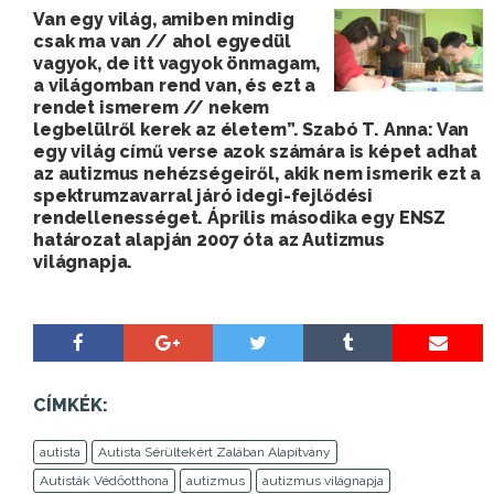
Van egy világ, amiben mindig
csak ma van // ahol egyedül
vagyok, de itt vagyok önmagam,
a világomban rend van, és ezt a
rendet ismerem // nekem
legbelülről kerek az életem”. Szabó T. Anna: Van
egy világ című verse azok számára is képet adhat
az autizmus nehézségeiről, akik nem ismerik ezt a
spektrumzavarral járó idegi-fejlődési
rendellenességet. Április másodika egy ENSZ
határozat alapján 2007 óta az Autizmus
világnapja.
CÍMKÉK:
autista
Autista Sérültekért Zalában Alapítvány
Autisták Védőotthona
autizmus
autizmus világnapja