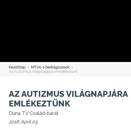
Kezdőlap
MTVA-s bedolgozások
Az Autizmus világnapjára emlékeztünk
AZ AUTIZMUS VILÁGNAPJÁRA
EMLÉKEZTÜNK
Duna TV Család-barát
2018. April 03.