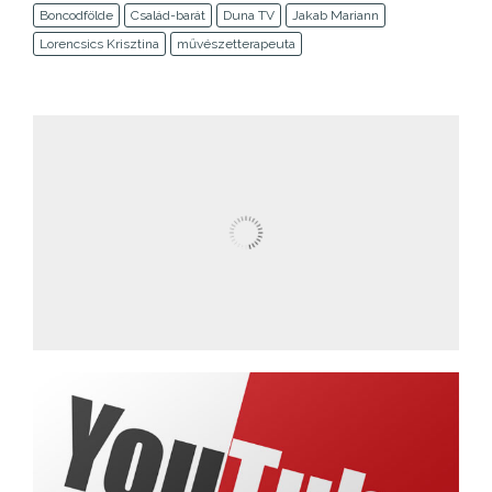
Boncodfölde
Család-barát
Duna TV
Jakab Mariann
Lorencsics Krisztina
művészetterapeuta