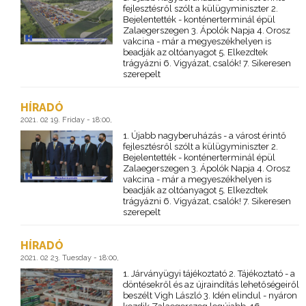
fejlesztésről szólt a külügyminiszter 2.
Bejelentették - konténerterminál épül
Zalaegerszegen 3. Ápolók Napja 4. Orosz
vakcina - már a megyeszékhelyen is
beadják az oltóanyagot 5. Elkezdtek
trágyázni 6. Vigyázat, csalók! 7. Sikeresen
szerepelt
HÍRADÓ
2021. 02 19. Friday - 18:00,
1. Újabb nagyberuházás - a várost érintő
fejlesztésről szólt a külügyminiszter 2.
Bejelentették - konténerterminál épül
Zalaegerszegen 3. Ápolók Napja 4. Orosz
vakcina - már a megyeszékhelyen is
beadják az oltóanyagot 5. Elkezdtek
trágyázni 6. Vigyázat, csalók! 7. Sikeresen
szerepelt
HÍRADÓ
2021. 02 23. Tuesday - 18:00,
1. Járványügyi tájékoztató 2. Tájékoztató - a
döntésekről és az újraindítás lehetőségeiről
beszélt Vigh László 3. Idén elindul - nyáron