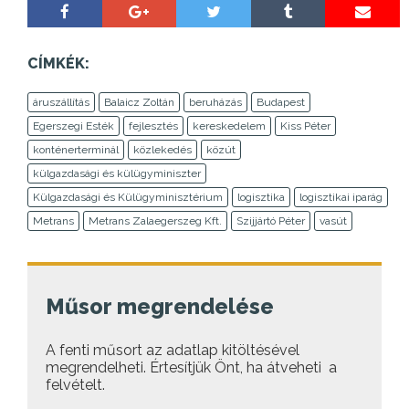
CÍMKÉK:
áruszállítás
Balaicz Zoltán
beruházás
Budapest
Egerszegi Esték
fejlesztés
kereskedelem
Kiss Péter
konténerterminál
közlekedés
közút
külgazdasági és külügyminiszter
Külgazdasági és Külügyminisztérium
logisztika
logisztikai iparág
Metrans
Metrans Zalaegerszeg Kft.
Szijjártó Péter
vasút
Műsor megrendelése
A fenti műsort az adatlap kitöltésével
megrendelheti. Értesítjük Önt, ha átveheti a
felvételt.