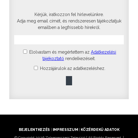
Kérjük, iratkozzon fel hírlevelünkre.
Adja meg email címét, és rendszeresen tájékoztatjuk
emailben a legfrissebb hírekről.
Elolvastam és megértettem az
Adatkezelési
tájékoztató
rendelkezéseit.
Hozzájárulok az adatkezeléshez.
BEJELENTKEZÉS
|
IMPRESSZUM
|
KÖZÉRDEKŰ ADATOK
© Copyright 2026 Zalaegerszegi Televízió | All Rights Reserved. |