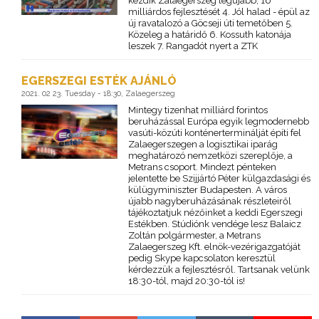
kezdik Zalaegerszeg legújabb, 16
milliárdos fejlesztését 4. Jól halad - épül az
új ravatalozó a Göcseji úti temetőben 5.
Közeleg a határidő 6. Kossuth katonája
leszek 7. Rangadót nyert a ZTK
EGERSZEGI ESTÉK AJÁNLÓ
2021. 02 23. Tuesday - 18:30, Zalaegerszeg
Mintegy tizenhat milliárd forintos
beruházással Európa egyik legmodernebb
vasúti-közúti konténerterminálját építi fel
Zalaegerszegen a logisztikai iparág
meghatározó nemzetközi szereplője, a
Metrans csoport. Mindezt pénteken
jelentette be Szijjártó Péter külgazdasági és
külügyminiszter Budapesten. A város
újabb nagyberuházásának részleteiről
tájékoztatjuk nézőinket a keddi Egerszegi
Estékben. Stúdiónk vendége lesz Balaicz
Zoltán polgármester, a Metrans
Zalaegerszeg Kft. elnök-vezérigazgatóját
pedig Skype kapcsolaton keresztül
kérdezzük a fejlesztésről. Tartsanak velünk
18:30-tól, majd 20:30-tól is!