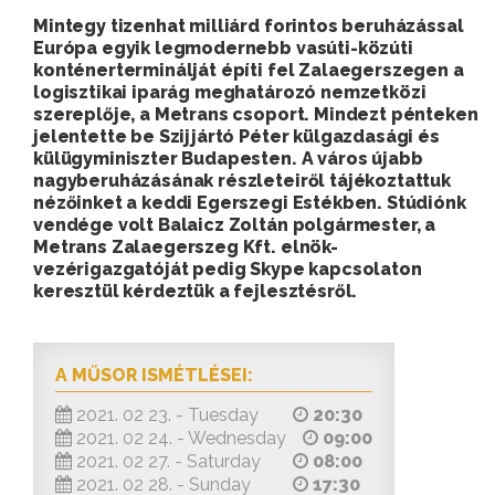
Mintegy tizenhat milliárd forintos beruházással
Európa egyik legmodernebb vasúti-közúti
konténerterminálját építi fel Zalaegerszegen a
logisztikai iparág meghatározó nemzetközi
szereplője, a Metrans csoport. Mindezt pénteken
jelentette be Szijjártó Péter külgazdasági és
külügyminiszter Budapesten. A város újabb
nagyberuházásának részleteiről tájékoztattuk
nézőinket a keddi Egerszegi Estékben. Stúdiónk
vendége volt Balaicz Zoltán polgármester, a
Metrans Zalaegerszeg Kft. elnök-
vezérigazgatóját pedig Skype kapcsolaton
keresztül kérdeztük a fejlesztésről.
A MŰSOR ISMÉTLÉSEI:
2021. 02 23. - Tuesday
20:30
2021. 02 24. - Wednesday
09:00
2021. 02 27. - Saturday
08:00
2021. 02 28. - Sunday
17:30