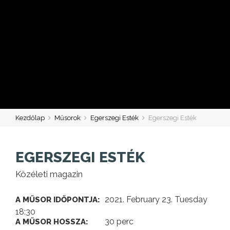
Kezdőlap
Műsorok
Egerszegi Esték
Egerszegi Esték
EGERSZEGI ESTÉK
Közéleti magazin
2021. February 23. Tuesday
A MŰSOR IDŐPONTJA:
18:30
30 perc
A MŰSOR HOSSZA: