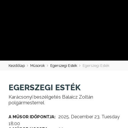
Kezdőlap
Műsorok
Egerszegi Esték
Egerszegi Esték
EGERSZEGI ESTÉK
Karácsonyi beszélgetés Balaicz Zoltán
polgármesterrel
2025. December 23. Tuesday
A MŰSOR IDŐPONTJA:
18:00