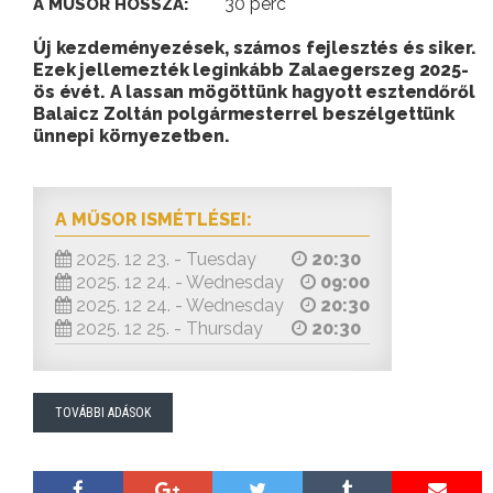
30 perc
A MŰSOR HOSSZA:
Új kezdeményezések, számos fejlesztés és siker.
Ezek jellemezték leginkább Zalaegerszeg 2025-
ös évét. A lassan mögöttünk hagyott esztendőről
Balaicz Zoltán polgármesterrel beszélgettünk
ünnepi környezetben.
A MŰSOR ISMÉTLÉSEI:
2025. 12 23. - Tuesday
20:30
2025. 12 24. - Wednesday
09:00
2025. 12 24. - Wednesday
20:30
2025. 12 25. - Thursday
20:30
TOVÁBBI ADÁSOK