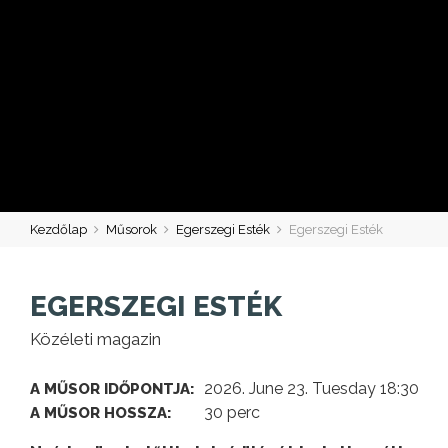
Kezdőlap
Műsorok
Egerszegi Esték
Egerszegi Esték
EGERSZEGI ESTÉK
Közéleti magazin
2026. June 23. Tuesday 18:30
A MŰSOR IDŐPONTJA:
30 perc
A MŰSOR HOSSZA: