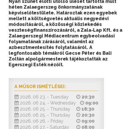
Nyári szünet előtti utolsó ülését tartotta múlt
héten Zalaegerszeg önkormányzatának
képviselőtestülete. Határoztak ezen egyebek
mellett a költségvetés aktuális negyedévi
módosításáról, a közösségi közlekedés
veszteségfinanszírozásáról, a Zala-Lap Kft. és a
Zalaegerszegi Médiacentrum egybeolvadási
folyamatának zárásáról, valamint az
azbesztmentesítés folytatásáról. A
legfontosabb témákról Gecse Péter és Bali
Zoltán alpolgármesterek tájékoztatták az
Egerszegi Esték nézőit.
A MŰSOR ISMÉTLÉSEI:
2026. 06 23. - Tuesday
20:30
2026. 06 24. - Wednesday
09:00
2026. 06 25. - Thursday
18:30
2026. 06 25. - Thursday
20:30
2026. 06 26. - Friday
09:00
2026. 06 27. - Saturday
08:00