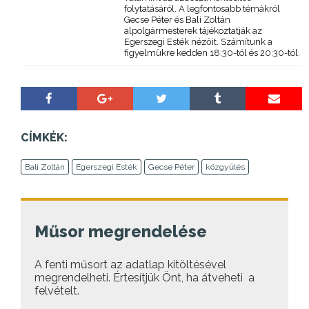
folytatásáról. A legfontosabb témákról
Gecse Péter és Bali Zoltán
alpolgármesterek tájékoztatják az
Egerszegi Esték nézőit. Számítunk a
figyelmükre kedden 18:30-tól és 20:30-tól.
CÍMKÉK:
Bali Zoltán
Egerszegi Esték
Gecse Péter
közgyűlés
Műsor megrendelése
A fenti műsort az adatlap kitöltésével
megrendelheti. Értesítjük Önt, ha átveheti a
felvételt.