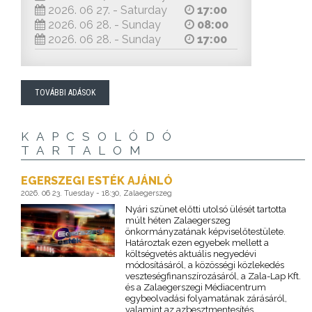
2026. 06 27. - Saturday
17:00
2026. 06 28. - Sunday
08:00
2026. 06 28. - Sunday
17:00
TOVÁBBI ADÁSOK
KAPCSOLÓDÓ
TARTALOM
EGERSZEGI ESTÉK AJÁNLÓ
2026. 06 23. Tuesday - 18:30, Zalaegerszeg
Nyári szünet előtti utolsó ülését tartotta
múlt héten Zalaegerszeg
önkormányzatának képviselőtestülete.
Határoztak ezen egyebek mellett a
költségvetés aktuális negyedévi
módosításáról, a közösségi közlekedés
veszteségfinanszírozásáról, a Zala-Lap Kft.
és a Zalaegerszegi Médiacentrum
egybeolvadási folyamatának zárásáról,
valamint az azbesztmentesítés