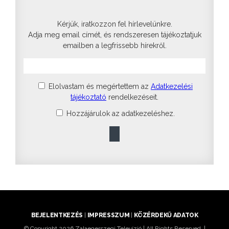
Kérjük, iratkozzon fel hírlevelünkre.
Adja meg email címét, és rendszeresen tájékoztatjuk
emailben a legfrissebb hírekről.
Elolvastam és megértettem az
Adatkezelési
tájékoztató
rendelkezéseit.
Hozzájárulok az adatkezeléshez.
BEJELENTKEZÉS
|
IMPRESSZUM
|
KÖZÉRDEKŰ ADATOK
© Copyright 2026 Zalaegerszegi Televízió | All Rights Reserved. |