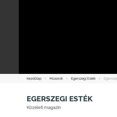
Kezdőlap
Műsorok
Egerszegi Esték
Egerszeg
EGERSZEGI ESTÉK
Közéleti magazin