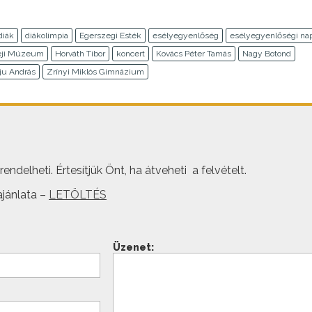
diák
diákolimpia
Egerszegi Esték
esélyegyenlőség
esélyegyenlőségi na
eji Múzeum
Horváth Tibor
koncert
Kovács Péter Tamás
Nagy Botond
ju András
Zrínyi Miklós Gimnázium
ndelheti. Értesítjük Önt, ha átveheti a felvételt.
jánlata –
LETÖLTÉS
Üzenet: