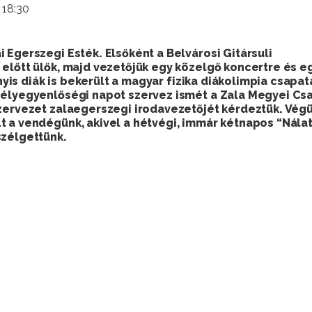
 18:30
 Egerszegi Esték. Elsőként a Belvárosi Gitársuli
előtt ülők, majd vezetőjük egy közelgő koncertre és e
ínyis diák is bekerült a magyar fizika diákolimpia csapat
sélyegyenlőségi napot szervez ismét a Zala Megyei Csa
zervezet zalaegerszegi irodavezetőjét kérdeztük. Végü
t a vendégünk, akivel a hétvégi, immár kétnapos “Nála
szélgettünk.