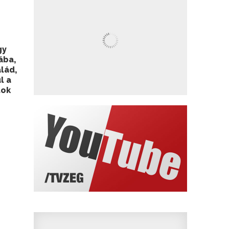
gy
ába,
lád,
l a
tok