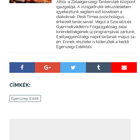
Attila, a Zalaegerszegi Tankerületi Központ
igazgatója. A vizsgadrukk leküzdésében
igyekeztünk segíteni ezt követően a
diákoknak. Pesti Tímea pszichológus
érkezett tanácsaival. Végül a Szociális és
Gyermekvédelmi Főigazgatóság zalai
kirendeltségének új programjával zártunk;
Esélyegyenlőségi napot tartanak május 14-
én. Ennek részletei is kiderültek a keddi
Egerszegi Estékből.
CÍMKÉK:
Egerszegi Esték