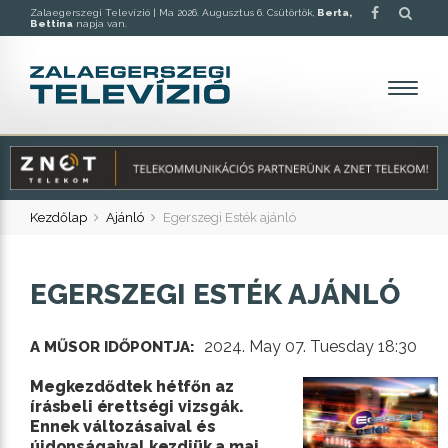
Zalaegerszegi Televízió |
Ma 2026. Augusztus 6. Csütörtök,
Berta,
Bettina
napja van.
Kezdőlap
Ajánló
Egerszegi Esték ajánló
EGERSZEGI ESTÉK AJÁNLÓ
2024. May 07. Tuesday 18:30
A MŰSOR IDŐPONTJA:
Megkezdődtek hétfőn az
írásbeli érettségi vizsgák.
Ennek változásaival és
újdonságaival kezdjük a mai