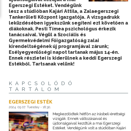
Egerszegi Estéket. Vendégünk
lesz a stúdióban Kajári Attila, a Zalaegerszegi
Tankerületi Központ igazgatója. A vizsgadrukk
leküzdésében igyekszünk segíteni ezt követően a
diákoknak. Pesti Tímea pszichológus érkezik
tanácsaival. Végül a Szociális és
Gyermekvédelmi Főigazgatóság zalai
kirendeltségének új programjával zárunk;
Esélyegyenlőségi napot tartanak május 14-én.
Ennek részletei is kiderülnek a keddi Egerszegi
Estékből. Tartsanak velünk!
KAPCSOLÓDÓ
TARTALOM
EGERSZEGI ESTÉK
2024. 05 07. Tuesday - 18:30,
Megkezdődtek hétfőn az írásbeli érettségi
vizsgák. Ennek változásaival és
újdonságaival kezdtük a mai Egerszegi
Estéket. Vendégünk volt a stúdióban Kajári