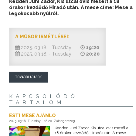
Kedden Juni Zádor, Kis utcai ovis mesélt a 18
órakor kezdődő Híradó után. A mese címe: Mese a
legokosabb nyúlról.
A MŰSOR ISMÉTLÉSEI:
2025. 03 18. - Tuesday
19:20
2025. 03 18. - Tuesday
20:20
TOVÁBBI ADÁSOK
KAPCSOLÓDÓ
TARTALOM
ESTI MESE AJÁNLÓ
2025. 03 18. Tuesday - 18:20, Zalaegerszeg
Kedden Juni Zádor, Kis utcai ovis mesél a
18 órakor kezdődő Híradó után. A mese