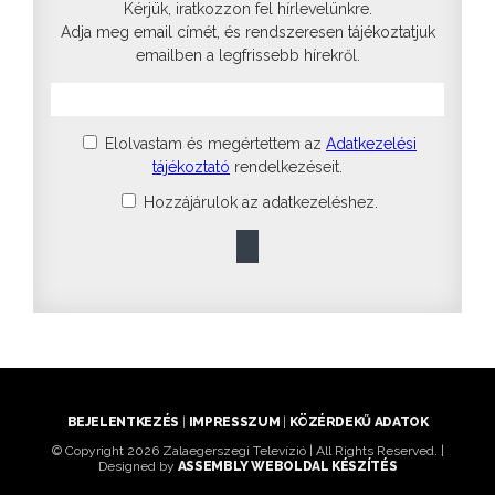
Kérjük, iratkozzon fel hírlevelünkre.
Adja meg email címét, és rendszeresen tájékoztatjuk
emailben a legfrissebb hírekről.
Elolvastam és megértettem az
Adatkezelési
tájékoztató
rendelkezéseit.
Hozzájárulok az adatkezeléshez.
BEJELENTKEZÉS
|
IMPRESSZUM
|
KÖZÉRDEKŰ ADATOK
© Copyright 2026 Zalaegerszegi Televízió | All Rights Reserved. |
Designed by
ASSEMBLY WEBOLDAL KÉSZÍTÉS