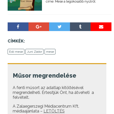
címe: Mese a legokosabb nyúlról.
CÍMKÉK:
Esti mese
Juni Zádor
mese
Műsor megrendelése
A fenti műsort az adatlap kitöltésével
megrendelheti. Értesítjük Önt, ha átveheti a
felvételt.
A Zalaegerszegi Médiacentrum Kft.
médiaajánlata –
LETÖLTÉS