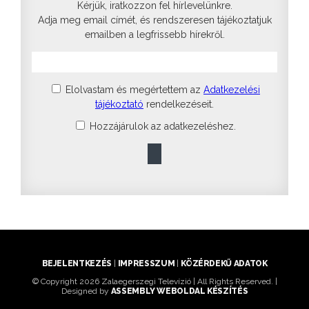
Kérjük, iratkozzon fel hírlevelünkre.
Adja meg email címét, és rendszeresen tájékoztatjuk
emailben a legfrissebb hírekről.
Elolvastam és megértettem az
Adatkezelési
tájékoztató
rendelkezéseit.
Hozzájárulok az adatkezeléshez.
BEJELENTKEZÉS
|
IMPRESSZUM
|
KÖZÉRDEKŰ ADATOK
© Copyright 2026 Zalaegerszegi Televízió | All Rights Reserved. |
Designed by
ASSEMBLY WEBOLDAL KÉSZÍTÉS