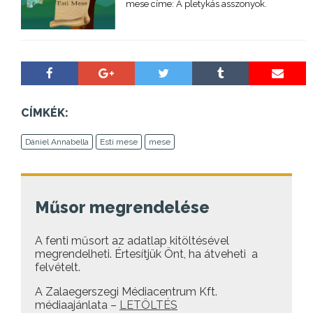
mese címe: A pletykás asszonyok.
CÍMKÉK:
Dániel Annabella
Esti mese
mese
Műsor megrendelése
A fenti műsort az adatlap kitöltésével
megrendelheti. Értesítjük Önt, ha átveheti a
felvételt.
A Zalaegerszegi Médiacentrum Kft.
médiaajánlata –
LETÖLTÉS