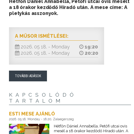
Hétfőn Dániel Annabella, Petőfi utcai ovis mesélt
a 18 órakor kezdődő Híradó után. A mese címe: A
pletykás asszonyok.
A MŰSOR ISMÉTLÉSEI:
2026. 05 18. - Monday
19:20
2026. 05 18. - Monday
20:20
TOVÁBBI ADÁSOK
KAPCSOLÓDÓ
TARTALOM
ESTI MESE AJÁNLÓ
2026. 05 18. Monday - 18:20, Zalaegerszeg
Hétfőn Dániel Annabella, Petőfi utcai ovis
mesél a 18 órakor kezdődő Híradó után. A