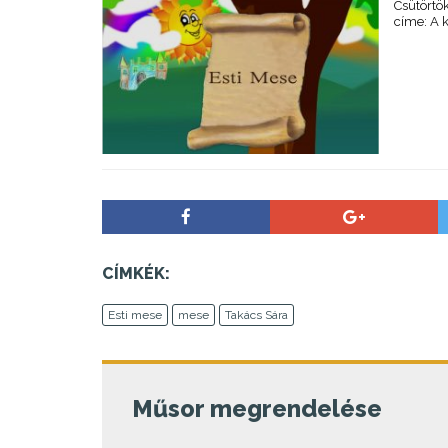
Csütörtö
címe: A k
CÍMKÉK:
Esti mese
mese
Takács Sára
Műsor megrendelése