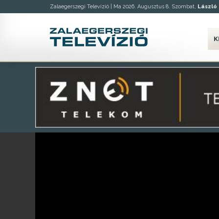
Zalaegerszegi Televízió |
Ma 2026. Augusztus 8. Szombat,
László
K