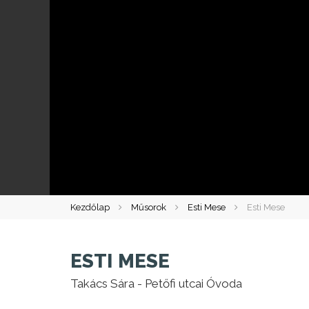
Kezdőlap
Műsorok
Esti Mese
Esti Mese
ESTI MESE
Takács Sára - Petőfi utcai Óvoda