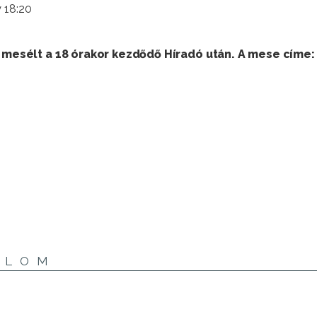
 18:20
s mesélt a 18 órakor kezdődő Híradó után. A mese címe:
ALOM