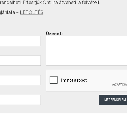
ndelheti. Értesítjük Önt, ha átveheti a felvételt.
jánlata –
LETÖLTÉS
Üzenet: