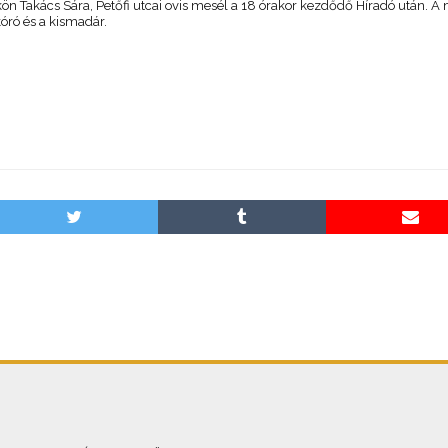
kön Takács Sára, Petőfi utcai ovis mesél a 18 órakor kezdődő Híradó után. A
óró és a kismadár.