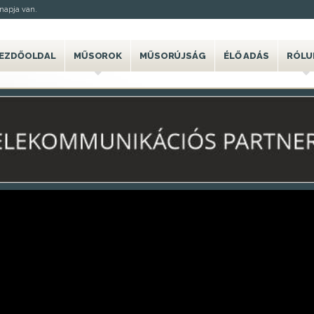
napja van.
EZDŐOLDAL
MŰSOROK
MŰSORÚJSÁG
ÉLŐ ADÁS
RÓLU