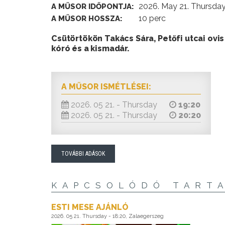
2026. May 21. Thursday
A MŰSOR IDŐPONTJA:
10 perc
A MŰSOR HOSSZA:
Csütörtökön Takács Sára, Petőfi utcai ovi
kóró és a kismadár.
A MŰSOR ISMÉTLÉSEI:
2026. 05 21. - Thursday
19:20
2026. 05 21. - Thursday
20:20
TOVÁBBI ADÁSOK
KAPCSOLÓDÓ TART
ESTI MESE AJÁNLÓ
2026. 05 21. Thursday - 18:20, Zalaegerszeg