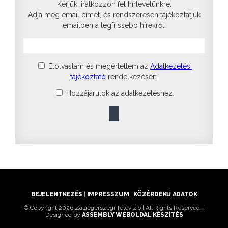
Kérjük, iratkozzon fel hírlevelünkre.
Adja meg email címét, és rendszeresen tájékoztatjuk
emailben a legfrissebb hírekről.
Elolvastam és megértettem az
Adatkezelési
tájékoztató
rendelkezéseit.
Hozzájárulok az adatkezeléshez.
BEJELENTKEZÉS
|
IMPRESSZUM
|
KÖZÉRDEKŰ ADATOK
© Copyright 2026 Zalaegerszegi Televízió | All Rights Reserved. |
Designed by
ASSEMBLY WEBOLDAL KÉSZÍTÉS