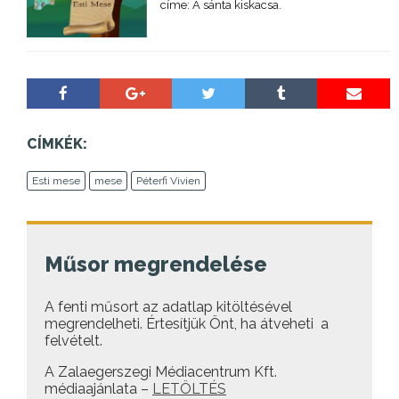
címe: A sánta kiskacsa.
CÍMKÉK:
Esti mese
mese
Péterfi Vivien
Műsor megrendelése
A fenti műsort az adatlap kitöltésével
megrendelheti. Értesítjük Önt, ha átveheti a
felvételt.
A Zalaegerszegi Médiacentrum Kft.
médiaajánlata –
LETÖLTÉS