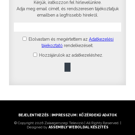
Kérjük, iratkozzon fel hírlevelünkre.
Adja meg email címét, és rendszeresen tájékoztatjuk
emailben a legfrissebb hírekről.
Elolvastam és megértettem az
Adatkezelési
tájékoztató
rendelkezéseit.
Hozzájárulok az adatkezeléshez.
BEJELENTKEZÉS
|
IMPRESSZUM
|
KÖZÉRDEKŰ ADATOK
© Copyright 2026 Zalaegerszegi Televízió | All Rights Reserved. |
Designed by
ASSEMBLY WEBOLDAL KÉSZÍTÉS