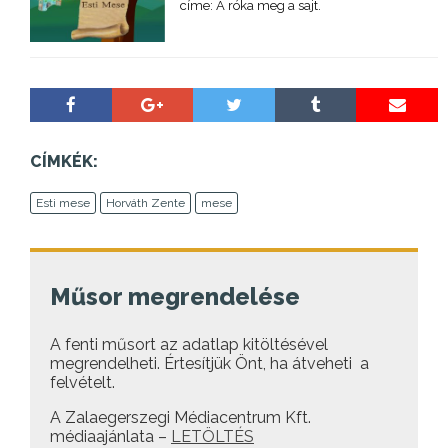
címe: A róka meg a sajt.
CÍMKÉK:
Esti mese
Horváth Zente
mese
Műsor megrendelése
A fenti műsort az adatlap kitöltésével
megrendelheti. Értesítjük Önt, ha átveheti a
felvételt.
A Zalaegerszegi Médiacentrum Kft.
médiaajánlata –
LETÖLTÉS