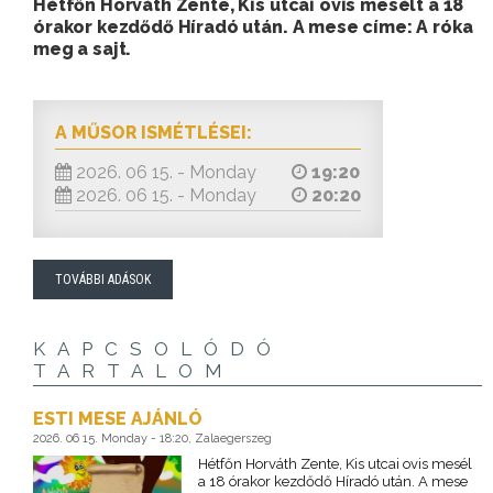
Hétfőn Horváth Zente, Kis utcai ovis mesélt a 18
órakor kezdődő Híradó után. A mese címe: A róka
meg a sajt.
A MŰSOR ISMÉTLÉSEI:
2026. 06 15. - Monday
19:20
2026. 06 15. - Monday
20:20
TOVÁBBI ADÁSOK
KAPCSOLÓDÓ
TARTALOM
ESTI MESE AJÁNLÓ
2026. 06 15. Monday - 18:20, Zalaegerszeg
Hétfőn Horváth Zente, Kis utcai ovis mesél
a 18 órakor kezdődő Híradó után. A mese