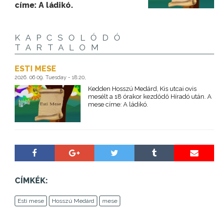
címe: A ládikó.
KAPCSOLÓDÓ
TARTALOM
ESTI MESE
2026. 06 09. Tuesday - 18:20,
Kedden Hosszú Medárd, Kis utcai ovis
mesélt a 18 órakor kezdődő Híradó után. A
mese címe: A ládikó.
CÍMKÉK:
Esti mese
Hosszú Medárd
mese