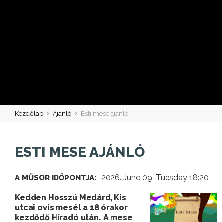
Kezdőlap
Ajánló
Esti mese ajánló
ESTI MESE AJÁNLÓ
2026. June 09. Tuesday 18:20
A MŰSOR IDŐPONTJA:
Kedden Hosszú Medárd, Kis
utcai ovis mesél a 18 órakor
kezdődő Híradó után. A mese