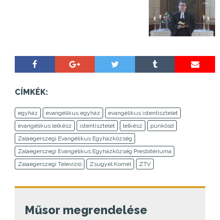
CÍMKÉK:
egyház
evangélikus egyház
evangélikus istentisztelet
evangélikus lelkész
istentisztelet
lelkész
pünkösd
Zalaegerszegi Evangélikus Egyházközség
Zalaegerszegi Evangélikus Egyházközség Presbitériuma
Zalaegerszegi Televízió
Zsugyel Kornél
ZTV
Műsor megrendelése