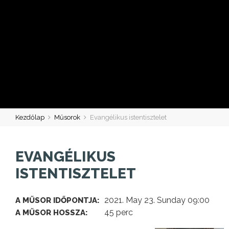
Kezdőlap
Műsorok
Evangélikus istentisztelet
EVANGÉLIKUS
ISTENTISZTELET
2021. May 23. Sunday 09:00
A MŰSOR IDŐPONTJA:
45 perc
A MŰSOR HOSSZA: