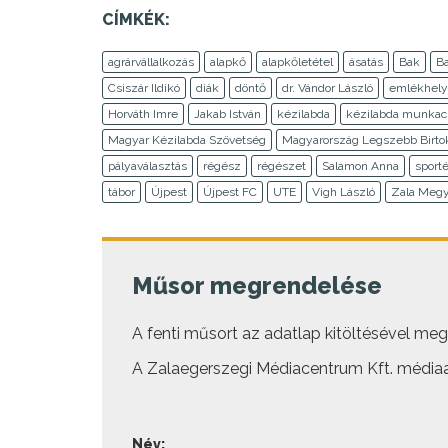
CÍMKÉK:
agrárvállalkozás
alapkő
alapkőletétel
ásatás
Bak
B
Csiszár Ildikó
diák
döntő
dr. Vándor László
emlékhely
Horváth Imre
Jakab István
kézilabda
kézilabda munkac
Magyar Kézilabda Szövetség
Magyarország Legszebb Birto
pályaválasztás
régész
régészet
Salamon Anna
sporté
tábor
Újpest
Újpest FC
UTE
Vigh László
Zala Megy
Műsor megrendelése
A fenti műsort az adatlap kitöltésével megre
A Zalaegerszegi Médiacentrum Kft. médiaa
Név: