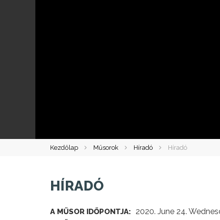
Kezdőlap
Műsorok
Híradó
Híradó
HÍRADÓ
2020. June 24. Wednes
A MŰSOR IDŐPONTJA: