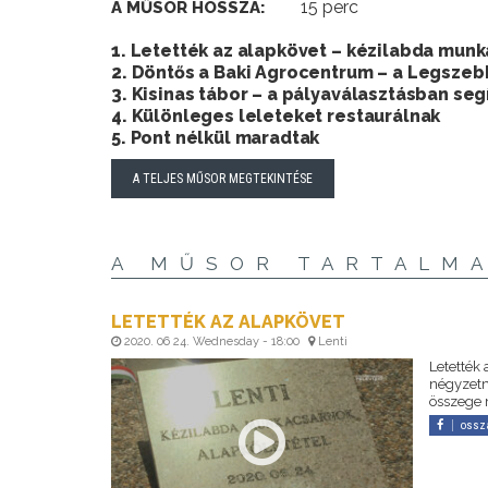
15 perc
A MŰSOR HOSSZA:
1. Letették az alapkövet – kézilabda mun
2. Döntős a Baki Agrocentrum – a Legszeb
3. Kisinas tábor – a pályaválasztásban segí
4. Különleges leleteket restaurálnak
5. Pont nélkül maradtak
A TELJES MŰSOR MEGTEKINTÉSE
A MŰSOR TARTALM
LETETTÉK AZ ALAPKÖVET
2020. 06 24. Wednesday - 18:00
Lenti
Letették
négyzetm
összege m
ossz