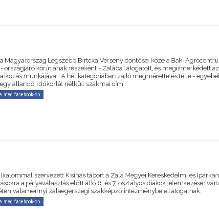
 a Magyarország Legszebb Birtoka Verseny döntősei közé a Baki Agrocentr
- országjáró körútjának részeként - Zalába látogatott, és megismerkedett a
lalkozás munkájával. A hét kategóriában zajló megmérettetés tétje - egyebe
 egy állandó, időkorlát nélküli szakmai cím.
a meg facebook-on
alkalommal szervezett Kisinas tábort a Zala Megyei Kereskedelmi és Iparka
ásokra a pályaválasztás előtt álló 6. és 7. osztályos diákok jelentkezését várt
éten valamennyi zalaegerszegi szakképző intézménybe ellátogatnak.
a meg facebook-on