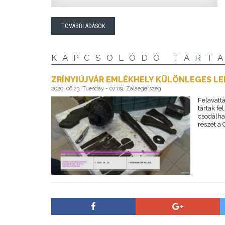
TOVÁBBI ADÁSOK
KAPCSOLÓDÓ TART
ZRÍNYIÚJVÁR EMLÉKHELY KÜLÖNLEGES LE
2020. 06 23. Tuesday - 07:09, Zalaegerszeg
Felavattá
tártak f
csodálhat
részét a