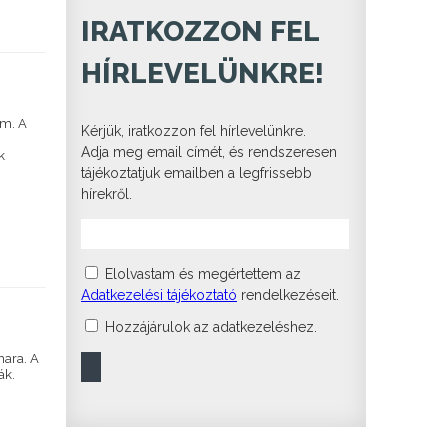
IRATKOZZON FEL
HÍRLEVELÜNKRE!
um. A
Kérjük, iratkozzon fel hírlevelünkre.
z
Adja meg email címét, és rendszeresen
k
tájékoztatjuk emailben a legfrissebb
hírekről.
Elolvastam és megértettem az
Adatkezelési tájékoztató
rendelkezéseit.
Hozzájárulok az adatkezeléshez.
mara. A
ák.