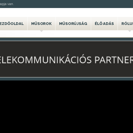
apja van.
EZDŐOLDAL
MŰSOROK
MŰSORÚJSÁG
ÉLŐ ADÁS
RÓLU