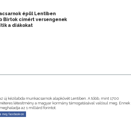
kacsarnok épül Lentiben
b Birtok címért versengenek
tik a diákokat
A
 az új kézilabda munkacsarnok alapkövét Lentiben. A több, mint 1700
éteres létesítmény a magyar kormány támogatásával valósul meg. Ennek
eghaladja az 1 milliárd forintot.
a meg facebook-on