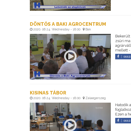
DÖNTŐS A BAKI AGROCENTRUM
2020. 06 24. Wednesday - 18:00
Bak
Bekerült
zsűri ma 
agrárvál
mellett -
ossz
KISINAS TÁBOR
2020. 06 24. Wednesday - 18:00
Zalaegerszeg
Hatodik 
foglalkoz
Ezen a h
ossz