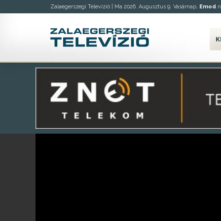
Zalaegerszegi Televízió |
Ma 2026. Augusztus 9. Vasárnap,
Emod
n
K