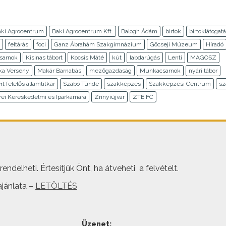
aki Agrocentrum
Baki Agrocentrum Kft.
Balogh Ádám
birtok
birtoklátogat
feltárás
foci
Ganz Ábrahám Szakgimnázium
Göcseji Múzeum
Híradó
sarnok
Kisinas tábort
Kocsis Máté
kút
labdarúgás
Lenti
MAGOSZ
ka Verseny
Makár Barnabás
mezőgazdaság
Munkacsarnok
nyári tábor
rt felelős államtitkár
Szabó Tünde
szakképzés
Szakképzési Centrum
s
ei Kereskedelmi és Iparkamara
Zrínyiújvár
ZTE FC
ndelheti. Értesítjük Önt, ha átveheti a felvételt.
jánlata –
LETÖLTÉS
Üzenet: