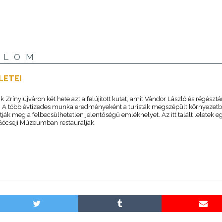
ALOM
LETEI
k Zrínyiújváron két hete azt a felújított kutat, amit Vándor László és régésztá
el. A több évtizedes munka eredményeként a turisták megszépült környezet
ják meg a felbecsülhetetlen jelentőségű emlékhelyet. Az itt talált leletek e
 Göcseji Múzeumban restaurálják.