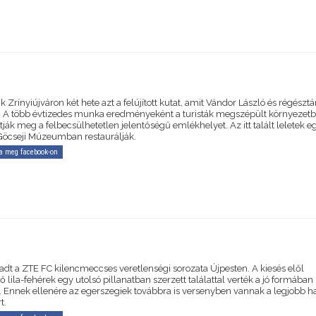
k Zrínyiújváron két hete azt a felújított kutat, amit Vándor László és régésztá
el. A több évtizedes munka eredményeként a turisták megszépült környezet
ják meg a felbecsülhetetlen jelentőségű emlékhelyet. Az itt talált leletek e
 Göcseji Múzeumban restaurálják.
a meg facebook-on
dt a ZTE FC kilencmeccses veretlenségi sorozata Újpesten. A kiesés elől
lila-fehérek egy utolsó pillanatban szerzett találattal verték a jó formában
t. Ennek ellenére az egerszegiek továbbra is versenyben vannak a legjobb h
t.