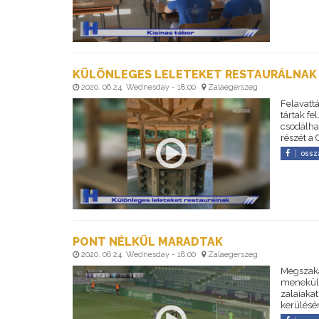
KÜLÖNLEGES LELETEKET RESTAURÁLNAK
2020. 06 24. Wednesday - 18:00
Zalaegerszeg
Felavattá
tártak f
csodálhat
részét a
ossz
PONT NÉLKÜL MARADTAK
2020. 06 24. Wednesday - 18:00
Zalaegerszeg
Megszaka
menekülő 
zalaiaka
kerülésér