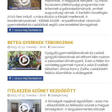
Malomnál. A Magyarok kenyere - 15 millió
búzaszem jótékonysági programba már
érkeznek a gabonaadományok, amiket
augusztusig várnak. A karitatív összefogás
2010-ben indult, s mára átszövi a Kárpát-medencét. A
kezdeményezéssel - többek között - anyaotthonokat, rászoruló
gyermekeket és családokat segítő szervezeteket támogatnak.
ossza meg facebook-on
BETEG GYEREKEK TÁBOROZNAK
2025. 07 15. Tuesday - 18:00
Zalaszabar
Gyógyító gyermektáboroknak és családi
gyógyító táboroknak ad otthont idén nyáron
a zalaszabari élménypark. Ezen a héten 60
szívbeteg gyermek nyaral a zalai Erzsébet-
táborban, ahová Koncz Zsófia, családokért
felelős államtitkár is ellátogatott.
ossza meg facebook-on
ÍTÉLKEZÉSI SZÜNET KEZDŐDÖTT
2025. 07 15. Tuesday - 18:00
Zalaegerszeg
A bíróságok napjával egyidőben - azaz ma
- elkezdődött az ítélkezési szünet a magyar
bíróságokon. A tárgyalásmentes időszak