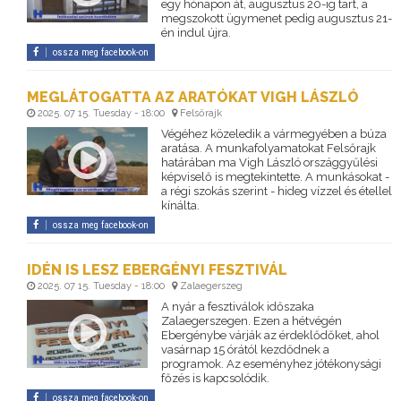
egy hónapon át, augusztus 20-ig tart, a
megszokott ügymenet pedig augusztus 21-
én indul újra.
ossza meg facebook-on
MEGLÁTOGATTA AZ ARATÓKAT VIGH LÁSZLÓ
2025. 07 15. Tuesday - 18:00
Felsőrajk
Végéhez közeledik a vármegyében a búza
aratása. A munkafolyamatokat Felsőrajk
határában ma Vigh László országgyűlési
képviselő is megtekintette. A munkásokat -
a régi szokás szerint - hideg vízzel és étellel
kínálta.
ossza meg facebook-on
IDÉN IS LESZ EBERGÉNYI FESZTIVÁL
2025. 07 15. Tuesday - 18:00
Zalaegerszeg
A nyár a fesztiválok időszaka
Zalaegerszegen. Ezen a hétvégén
Ebergénybe várják az érdeklődőket, ahol
vasárnap 15 órától kezdődnek a
programok. Az eseményhez jótékonysági
főzés is kapcsolódik.
ossza meg facebook-on