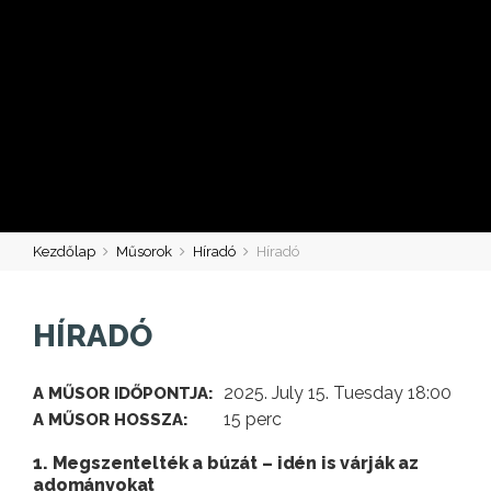
Kezdőlap
Műsorok
Híradó
Híradó
HÍRADÓ
2025. July 15. Tuesday 18:00
A MŰSOR IDŐPONTJA:
15 perc
A MŰSOR HOSSZA:
1. Megszentelték a búzát – idén is várják az
adományokat