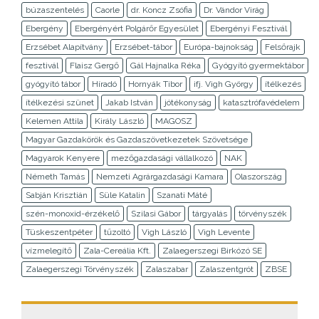
búzaszentelés
Caorle
dr. Koncz Zsófia
Dr. Vándor Virág
Ebergény
Ebergényért Polgárőr Egyesület
Ebergényi Fesztivál
Erzsébet Alapítvány
Erzsébet-tábor
Európa-bajnokság
Felsőrajk
fesztivál
Flaisz Gergő
Gál Hajnalka Réka
Gyógyító gyermektábor
gyógyító tábor
Híradó
Hornyák Tibor
ifj. Vigh György
ítélkezés
ítélkezési szünet
Jakab István
jótékonyság
katasztrófavédelem
Kelemen Attila
Király László
MAGOSZ
Magyar Gazdakörök és Gazdaszövetkezetek Szövetsége
Magyarok Kenyere
mezőgazdasági vállalkozó
NAK
Németh Tamás
Nemzeti Agrárgazdasági Kamara
Olaszország
Sabján Krisztián
Süle Katalin
Szanati Máté
szén-monoxid-érzékelő
Szilasi Gábor
tárgyalás
törvényszék
Tüskeszentpéter
tűzoltó
Vigh László
Vigh Levente
vízmelegítő
Zala-Cereália Kft.
Zalaegerszegi Birkózó SE
Zalaegerszegi Törvényszék
Zalaszabar
Zalaszentgrót
ZBSE