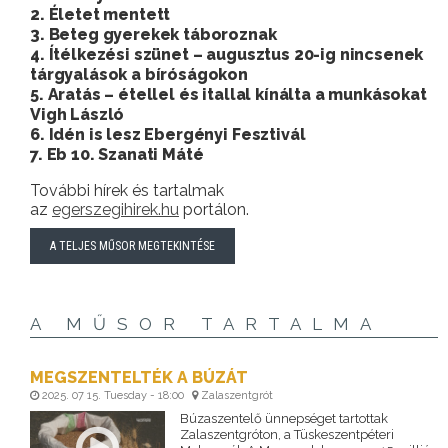
2. Életet mentett
3. Beteg gyerekek táboroznak
4. Ítélkezési szünet – augusztus 20-ig nincsenek
tárgyalások a bíróságokon
5. Aratás – étellel és itallal kínálta a munkásokat
Vigh László
6. Idén is lesz Ebergényi Fesztivál
7. Eb 10. Szanati Máté
További hírek és tartalmak
az
egerszegihirek.hu
portálon.
A TELJES MŰSOR MEGTEKINTÉSE
A MŰSOR TARTALMA
MEGSZENTELTÉK A BÚZÁT
2025. 07 15. Tuesday - 18:00
Zalaszentgrót
Búzaszentelő ünnepséget tartottak
Zalaszentgróton, a Tüskeszentpéteri