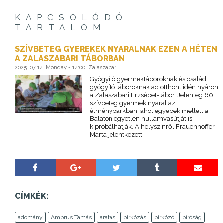
KAPCSOLÓDÓ
TARTALOM
SZÍVBETEG GYEREKEK NYARALNAK EZEN A HÉTEN
A ZALASZABARI TÁBORBAN
2025. 07 14. Monday - 14:00, Zalaszabar
Gyógyító gyermektáboroknak és családi
gyógyító táboroknak ad otthont idén nyáron
a Zalaszabari Erzsébet-tábor. Jelenleg 60
szívbeteg gyermek nyaral az
élményparkban, ahol egyebek mellett a
Balaton egyetlen hullámvasútját is
kipróbálhatják. A helyszínről Frauenhoffer
Márta jelentkezett.
CÍMKÉK:
adomány
Ambrus Tamás
aratás
birkózás
birkózó
bíróság