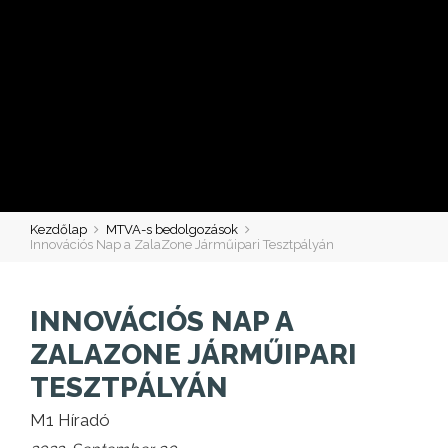
Kezdőlap
MTVA-s bedolgozások
Innovációs Nap a ZalaZone Járműipari Tesztpályán
INNOVÁCIÓS NAP A
ZALAZONE JÁRMŰIPARI
TESZTPÁLYÁN
M1 Híradó