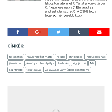
Iskola tornatermét 5. Tárlat a könyvtárban
6. Népmese napja 7. Elmarad az
andráshidai szüret 8. A ZSKE lett a
legeredményesebb klub
CÍMKÉK:
fejlesztés
Frauenhoffer Márta
Híradó
innováció
Innovációs nap
járműipar
járműipari tesztpálya
kutatás
légi jármű
M1
M1 Híradó
tesztpálya
ZalaZONE Járműipari Tesztpálya