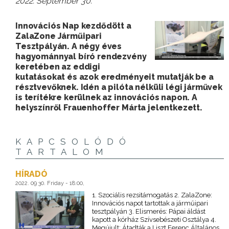
2022. September 30.
Innovációs Nap kezdődött a
ZalaZone Járműipari
Tesztpályán. A négy éves
hagyománnyal bíró rendezvény
keretében az eddigi
kutatásokat és azok eredményeit mutatják be a
résztvevőknek. Idén a pilóta nélküli légi járművek
is terítékre kerülnek az innovációs napon. A
helyszínről Frauenhoffer Márta jelentkezett.
KAPCSOLÓDÓ
TARTALOM
HÍRADÓ
2022. 09 30. Friday - 18:00,
1. Szociális rezsitámogatás 2. ZalaZone:
Innovációs napot tartottak a járműipari
tesztpályán 3. Elismerés: Pápai áldást
kapott a kórház Szívsebészeti Osztálya 4.
Megújult: Átadták a Liszt Ferenc Általános