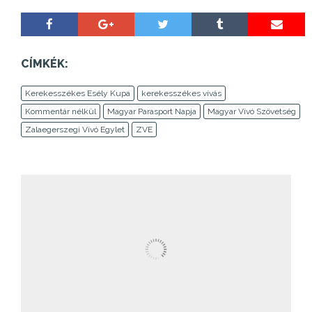
CÍMKÉK:
Kerekesszékes Esély Kupa
kerekesszékes vívás
Kommentár nélkül
Magyar Parasport Napja
Magyar Vívó Szövetség
Zalaegerszegi Vívó Egylet
ZVE