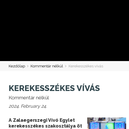
Kezdőlap
Kommentár nélkül
Kerekesszékes vívás
KEREKESSZÉKES VÍVÁS
Kommentár nélkül
2024. February 24.
A Zalaegerszegi Vívó Egylet
kerekesszékes szakosztálya öt