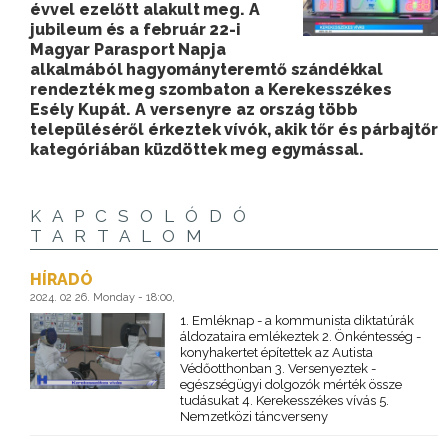
évvel ezelőtt alakult meg. A
jubileum és a február 22-i
Magyar Parasport Napja
alkalmából hagyományteremtő szándékkal
rendezték meg szombaton a Kerekesszékes
Esély Kupát. A versenyre az ország több
településéről érkeztek vívók, akik tőr és párbajtőr
kategóriában küzdöttek meg egymással.
KAPCSOLÓDÓ
TARTALOM
HÍRADÓ
2024. 02 26. Monday - 18:00,
1. Emléknap - a kommunista diktatúrák
áldozataira emlékeztek 2. Önkéntesség -
konyhakertet építettek az Autista
Védőotthonban 3. Versenyeztek -
egészségügyi dolgozók mérték össze
tudásukat 4. Kerekesszékes vívás 5.
Nemzetközi táncverseny