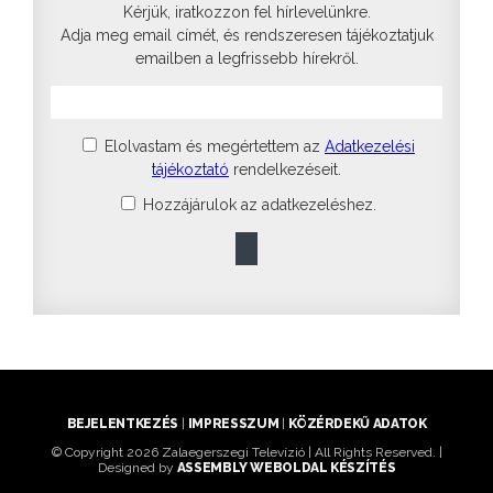
Kérjük, iratkozzon fel hírlevelünkre.
Adja meg email címét, és rendszeresen tájékoztatjuk
emailben a legfrissebb hírekről.
Elolvastam és megértettem az
Adatkezelési
tájékoztató
rendelkezéseit.
Hozzájárulok az adatkezeléshez.
BEJELENTKEZÉS
|
IMPRESSZUM
|
KÖZÉRDEKŰ ADATOK
© Copyright 2026 Zalaegerszegi Televízió | All Rights Reserved. |
Designed by
ASSEMBLY WEBOLDAL KÉSZÍTÉS