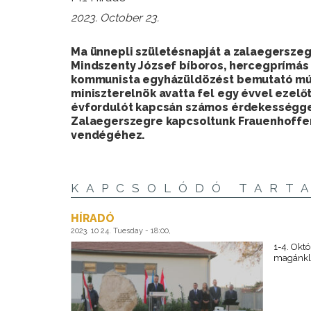
2023. October 23.
Ma ünnepli születésnapját a zalaegersze
Mindszenty József bíboros, hercegprímás 
kommunista egyházüldözést bemutató mú
miniszterelnök avatta fel egy évvel ezelőt
évfordulót kapcsán számos érdekességgel
Zalaegerszegre kapcsoltunk Frauenhoffe
vendégéhez.
KAPCSOLÓDÓ TART
HÍRADÓ
2023. 10 24. Tuesday - 18:00,
1-4. Októ
magánkli