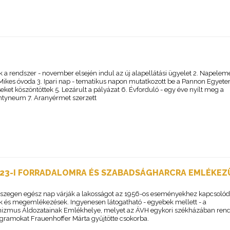
ik a rendszer - november elsején indul az új alapellátási ügyelet 2. Napelem
 Mikes óvoda 3. Ipari nap - tematikus napon mutatkozott be a Pannon Egyete
ket köszöntöttek 5. Lezárult a pályázat 6. Évforduló - egy éve nyílt meg a
tyneum 7. Aranyérmet szerzett
R 23-I FORRADALOMRA ÉS SZABADSÁGHARCRA EMLÉKE
szegen egész nap várják a lakosságot az 1956-os eseményekhez kapcsoló
sok és megemlékezések. Ingyenesen látogatható - egyebek mellett - a
mus Áldozatainak Emlékhelye, melyet az ÁVH egykori székházában ren
ogramokat Frauenhoffer Márta gyűjtötte csokorba.