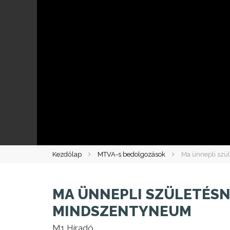
Kezdőlap
MTVA-s bedolgozások
Ma ünnepli szü
MA ÜNNEPLI SZÜLETÉSN
MINDSZENTYNEUM
M1 Híradó