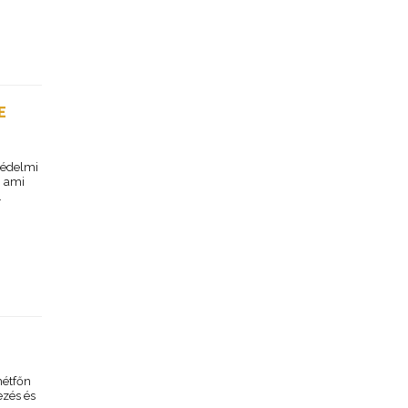
E
védelmi
, ami
.
hétfőn
ezés és