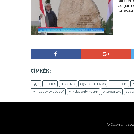
koncert 
polgárme
forradal
CÍMKÉK:
1956
bíboros
diktatúra
egyházüldözés
forradalom
F
Mindszenty József
Mindszentyneum
október 23.
szab
© Copyright 2026