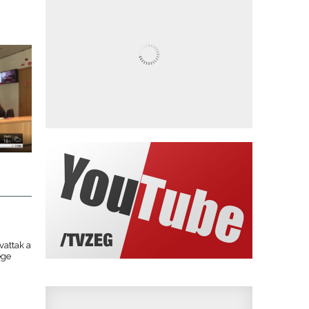
vattak a
ége