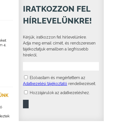
IRATKOZZON FEL
HÍRLEVELÜNKRE!
Kérjük, iratkozzon fel hírlevelünkre.
eket
Adja meg email címét, és rendszeresen
m 4.
tájékoztatjuk emailben a legfrissebb
hírekről.
Elolvastam és megértettem az
Adatkezelési tájékoztató
rendelkezéseit.
Hozzájárulok az adatkezeléshez.
ZÜNK
dó
deztek