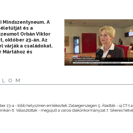
gi Mindszentyneum. A
életútját és a
zeumot Orbán Viktor
t, október 23-án. Az
 várják a családokat.
r Mártához és
ALOM
ber 23-a - több helyszínen emlékeztek Zalaegerszegen 5. Átadták - új CT-t a
nikán 6. Választottak - megújult a városi diákönkormányzat 7. Sikeres hétv