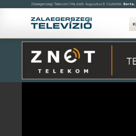
Zalaegerszegi Televízió |
Ma 2026. Augusztus 6. Csütörtök,
Berta, 
K