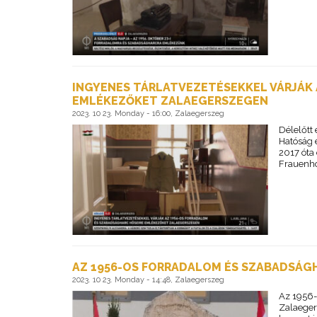
INGYENES TÁRLATVEZETÉSEKKEL VÁRJÁK
EMLÉKEZŐKET ZALAEGERSZEGEN
2023. 10 23. Monday - 16:00, Zalaegerszeg
Délelőtt
Hatóság 
2017 óta
Frauenho
AZ 1956-OS FORRADALOM ÉS SZABADSÁGH
2023. 10 23. Monday - 14:48, Zalaegerszeg
Az 1956-
Zalaeger