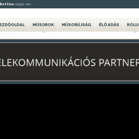
Bettina
napja van.
EZDŐOLDAL
MŰSOROK
MŰSORÚJSÁG
ÉLŐ ADÁS
RÓLU