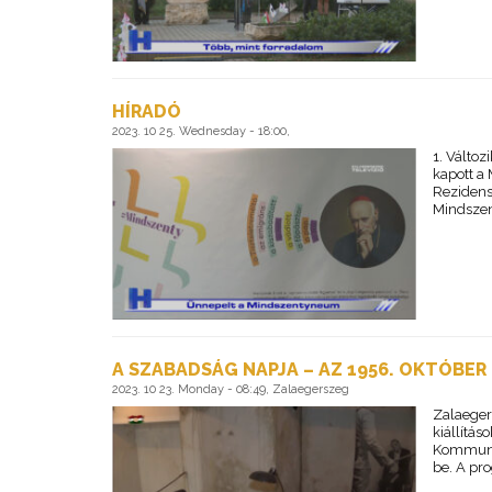
HÍRADÓ
2023. 10 25. Wednesday - 18:00,
1. Változ
kapott a
Rezidense
Mindszen
A SZABADSÁG NAPJA – AZ 1956. OKTÓBE
2023. 10 23. Monday - 08:49, Zalaegerszeg
Zalaeger
kiállítá
Kommuniz
be. A pr