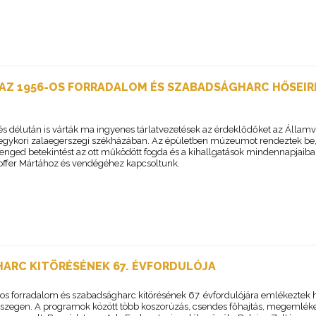
 AZ 1956-OS FORRADALOM ÉS SZABADSÁGHARC HŐSEIR
 és délután is várták ma ingyenes tárlatvezetések az érdeklődőket az Állam
egykori zalaegerszegi székházában. Az épületben múzeumot rendeztek be
 enged betekintést az ott működött fogda és a kihallgatások mindennapjaiba
ffer Mártához és vendégéhez kapcsoltunk.
ARC KITÖRÉSÉNEK 67. ÉVFORDULÓJA
os forradalom és szabadságharc kitörésének 67. évfordulójára emlékeztek 
szegen. A programok között több koszorúzás, csendes főhajtás, megemlék