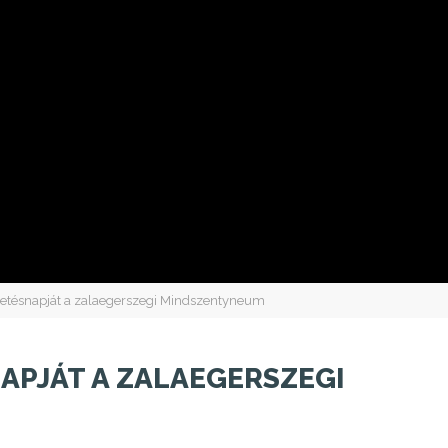
letésnapját a zalaegerszegi Mindszentyneum
APJÁT A ZALAEGERSZEGI