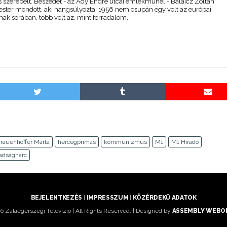
is szerepelt. Beszédet - az Ady Endre utcai emlékműnél - Balaicz Zoltán
ster mondott, aki hangsúlyozta: 1956 nem csupán egy volt az európai
mak sorában, több volt az, mint forradalom.
rauenhoffer Márta
hercegprímás
kommunizmus
M1
M1 Híradó
adságharc
BEJELENTKEZÉS
|
IMPRESSZUM
|
KÖZÉRDEKŰ ADATOK
 Zalaegerszegi Televízió | All Rights Reserved. | Designed by
ASSEMBLY WEBOL