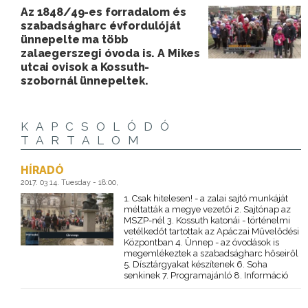
Az 1848/49-es forradalom és
szabadságharc évfordulóját
ünnepelte ma több
zalaegerszegi óvoda is. A Mikes
utcai ovisok a Kossuth-
szobornál ünnepeltek.
KAPCSOLÓDÓ
TARTALOM
HÍRADÓ
2017. 03 14. Tuesday - 18:00,
1. Csak hitelesen! - a zalai sajtó munkáját
méltatták a megye vezetői 2. Sajtónap az
MSZP-nél 3. Kossuth katonái - történelmi
vetélkedőt tartottak az Apáczai Művelődési
Központban 4. Ünnep - az óvodások is
megemlékeztek a szabadságharc hőseiről
5. Dísztárgyakat készítenek 6. Soha
senkinek 7. Programajánló 8. Információ