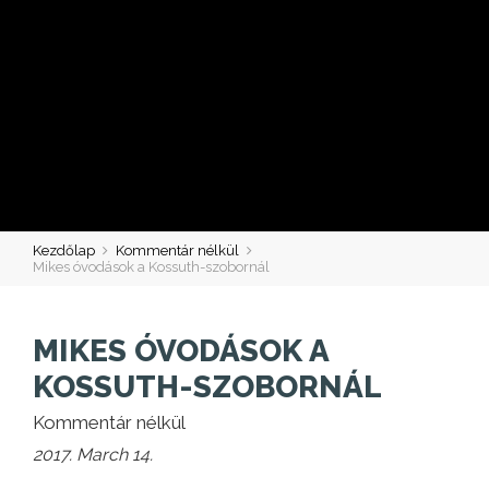
Kezdőlap
Kommentár nélkül
Mikes óvodások a Kossuth-szobornál
MIKES ÓVODÁSOK A
KOSSUTH-SZOBORNÁL
Kommentár nélkül
2017. March 14.