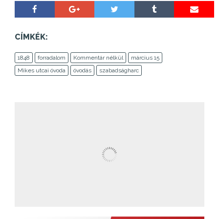
CÍMKÉK:
1848
forradalom
Kommentár nélkül
március 15
Mikes utcai óvoda
óvodás
szabadságharc