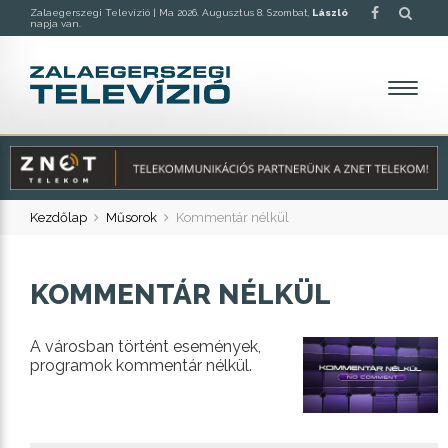
Zalaegerszegi Televízió |
Ma 2026. Augusztus 8. Szombat,
László
napja van.
Kezdőlap
Műsorok
Kommentár nélkül
KOMMENTÁR NÉLKÜL
A városban történt események,
programok kommentár nélkül.