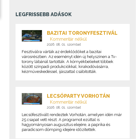
LEGFRISSEBB ADÁSOK
BAZITAI TORONYFESZTIVÁL
Kommentár nélkül
2026. 08. 01. szombat
Fesztiválra várták az érdeklődőket a bazitai
városrészben. Az eseményt idén új helyszínen a Tv-
torony lábánál tartották. A környékbelieket többek
között színpadi produkciókkal, kirakodóvásárra,
kézműveskedéssel, íjászattal csábították.
LECSÓPARTY VORHOTÁN
Kommentár nélkül
2026. 08. 01. szombat
Lecsófesztivált rendeztek Vorhotán, amelyen idén már
25 csapat vett részt. A programot ezúttal is
hagyományosan augusztus elejére, a paprika és
paradicsom dömping idejére időzítették.