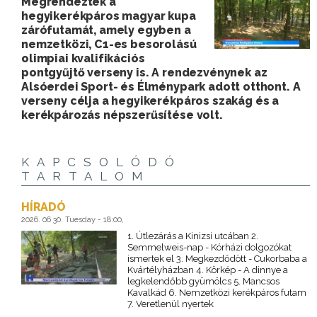
Megrendezték a
hegyikerékpáros magyar kupa
zárófutamát, amely egyben a
nemzetközi, C1-es besorolású
olimpiai kvalifikációs
pontgyűjtő verseny is. A rendezvénynek az
Alsóerdei Sport- és Élménypark adott otthont. A
verseny célja a hegyikerékpáros szakág és a
kerékpározás népszerűsítése volt.
KAPCSOLÓDÓ
TARTALOM
HÍRADÓ
2026. 06 30. Tuesday - 18:00,
1. Útlezárás a Kinizsi utcában 2.
Semmelweis-nap - Kórházi dolgozókat
ismertek el 3. Megkezdődött - Cukorbaba a
Kvártélyházban 4. Körkép - A dinnye a
legkelendőbb gyümölcs 5. Mancsos
Kavalkád 6. Nemzetközi kerékpáros futam
7. Veretlenül nyertek