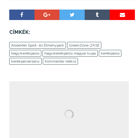
CÍMKÉK:
Alsóerdei Sport- és Élménypark
GreenZone-ZKSE
hegyikerékpáros
hegyikerékpáros magyar kupa
kerékpáros
kerékpárverseny
Kommentár nélkül