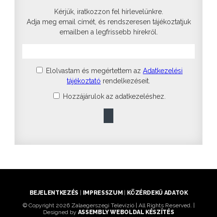
Kérjük, iratkozzon fel hírlevelünkre.
Adja meg email címét, és rendszeresen tájékoztatjuk
emailben a legfrissebb hírekről.
Elolvastam és megértettem az
Adatkezelési
tájékoztató
rendelkezéseit.
Hozzájárulok az adatkezeléshez.
BEJELENTKEZÉS
|
IMPRESSZUM
|
KÖZÉRDEKŰ ADATOK
© Copyright 2026 Zalaegerszegi Televízió | All Rights Reserved. |
Designed by
ASSEMBLY WEBOLDAL KÉSZÍTÉS