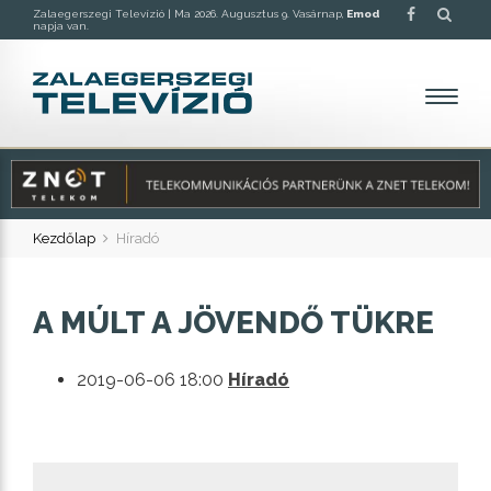
Zalaegerszegi Televízió |
Ma 2026. Augusztus 9. Vasárnap,
Emod
napja van.
Kezdőlap
Híradó
A MÚLT A JÖVENDŐ TÜKRE
2019-06-06 18:00
Híradó