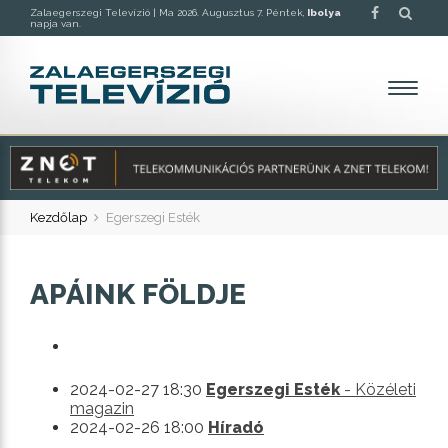
Zalaegerszegi Televízió |
Ma 2026. Augusztus 7. Péntek,
Ibolya
napja van.
Kezdőlap
Egerszegi Esték
APÁINK FÖLDJE
2024-02-27 18:30
Egerszegi Esték
- Közéleti
magazin
2024-02-26 18:00
Híradó