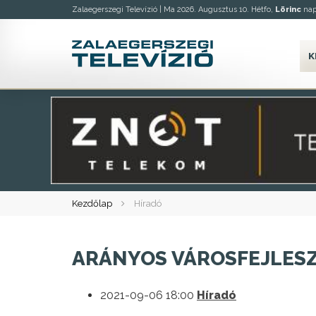
Zalaegerszegi Televízió |
Ma 2026. Augusztus 10. Hétfo,
Lörinc
nap
K
Kezdőlap
Híradó
ARÁNYOS VÁROSFEJLES
2021-09-06 18:00
Híradó