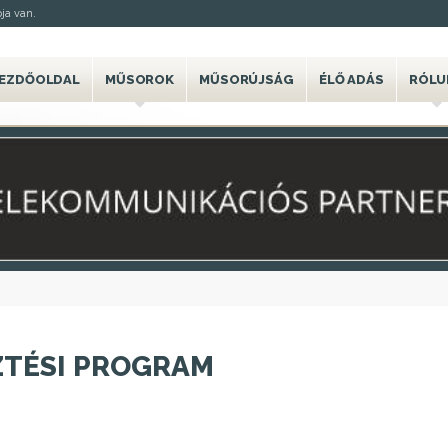
ja van.
EZDŐOLDAL
MŰSOROK
MŰSORÚJSÁG
ÉLŐ ADÁS
RÓLU
ZTÉSI PROGRAM