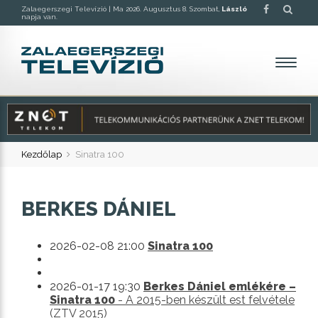
Zalaegerszegi Televízió |
Ma 2026. Augusztus 8. Szombat,
László
napja van.
Kezdőlap
Sinatra 100
BERKES DÁNIEL
2026-02-08 21:00
Sinatra 100
2026-01-17 19:30
Berkes Dániel emlékére –
Sinatra 100
- A 2015-ben készült est felvétele
(ZTV 2015)