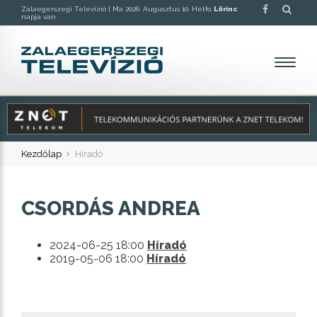
Zalaegerszegi Televízió |
Ma 2026. Augusztus 10. Hétfo,
Lörinc
napja van.
Kezdőlap
Híradó
CSORDÁS ANDREA
2024-06-25 18:00
Híradó
2019-05-06 18:00
Híradó