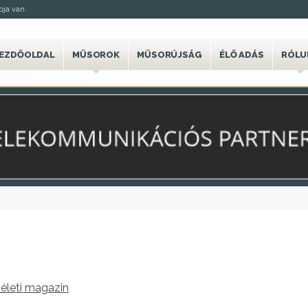
ja van.
EZDŐOLDAL
MŰSOROK
MŰSORÚJSÁG
ÉLŐ ADÁS
RÓLU
életi magazin