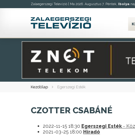
Zalaegerszegi Televízió |
Ma 2026. Augusztus 7. Péntek,
Ibolya
nap
K
Kezdőlap
Egerszegi Esték
CZOTTER CSABÁNÉ
2022-11-15 18:30
Egerszegi Esték
- Köz
2021-03-25 18:00
Híradó