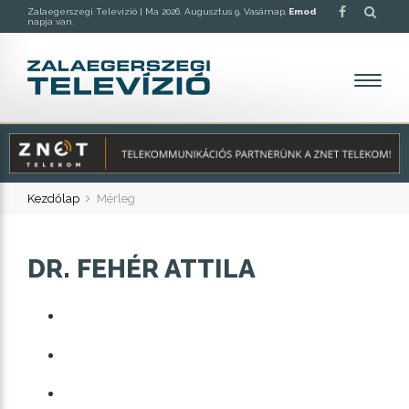
Zalaegerszegi Televízió |
Ma 2026. Augusztus 9. Vasárnap,
Emod
napja van.
Kezdőlap
Mérleg
DR. FEHÉR ATTILA