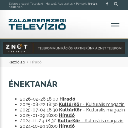
Zalaegerszegi Televízió |
Ma 2026. Augusztus 7. Péntek,
Ibolya
napja van.
Kezdőlap
Híradó
ÉNEKTANÁR
2026-02-26 18:00
Híradó
2025-08-22 18:30
KultúrKör
- Kulturális magazin
2025-07-04 18:30
KultúrKör
- Kulturális magazin
2025-01-09 18:00
Híradó
2024-11-29 18:30
KultúrKör
- Kulturális magazin
2024-10-29 18:00
Híradó