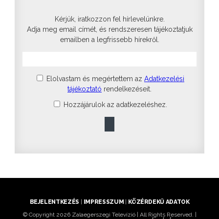
Kérjük, iratkozzon fel hírlevelünkre.
Adja meg email címét, és rendszeresen tájékoztatjuk
emailben a legfrissebb hírekről.
Elolvastam és megértettem az
Adatkezelési
tájékoztató
rendelkezéseit.
Hozzájárulok az adatkezeléshez.
BEJELENTKEZÉS
|
IMPRESSZUM
|
KÖZÉRDEKŰ ADATOK
© Copyright 2026 Zalaegerszegi Televízió | All Rights Reserved. |