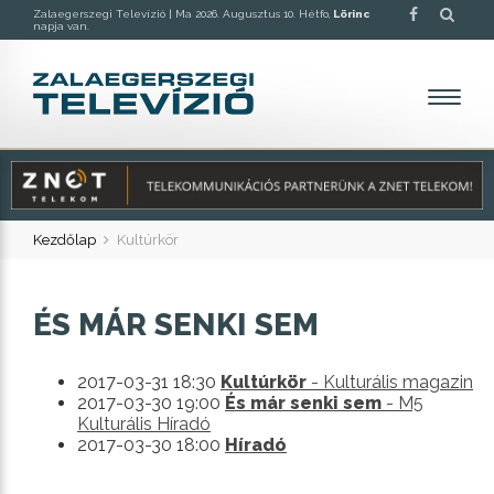
Zalaegerszegi Televízió |
Ma 2026. Augusztus 10. Hétfo,
Lörinc
napja van.
Kezdőlap
Kultúrkör
ÉS MÁR SENKI SEM
2017-03-31 18:30
Kultúrkör
- Kulturális magazin
2017-03-30 19:00
És már senki sem
- M5
Kulturális Híradó
2017-03-30 18:00
Híradó