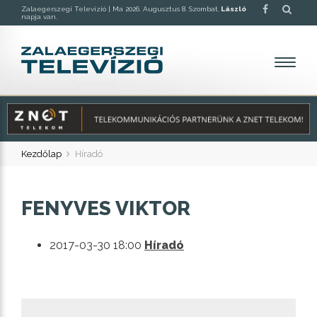
Zalaegerszegi Televízió |
Ma 2026. Augusztus 8. Szombat,
László
napja van.
Kezdőlap
Híradó
FENYVES VIKTOR
2017-03-30 18:00
Híradó