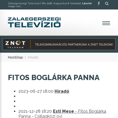
Zalaegerszegi Televízió |
Ma 2026. Augusztus 8. Szombat,
László
napja van.
Kezdőlap
Híradó
FITOS BOGLÁRKA PANNA
2023-06-27 18:00
Híradó
2021-12-28 18:20
Esti Mese
- Fitos Boglárka
Panna - Csillagközi ovi