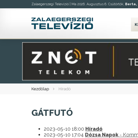
Zalaegerszegi Televízió |
Ma 2026. Augusztus 6. Csütörtök,
Berta, 
K
Kezdőlap
Híradó
GÁTFUTÓ
2023-05-10 18:00
Híradó
2023-05-10 17:04
Dózsa Napok
- Komme