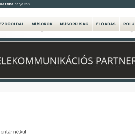
Bettina
napja van.
EZDŐOLDAL
MŰSOROK
MŰSORÚJSÁG
ÉLŐ ADÁS
RÓLU
ntár nélkül