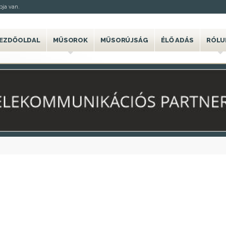
ja van.
EZDŐOLDAL
MŰSOROK
MŰSORÚJSÁG
ÉLŐ ADÁS
RÓLU