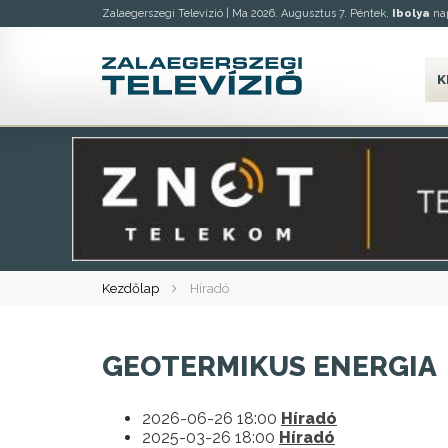
Zalaegerszegi Televízió |
Ma 2026. Augusztus 7. Péntek,
Ibolya
nap
K
Kezdőlap
Híradó
GEOTERMIKUS ENERGIA
2026-06-26 18:00
Híradó
2025-03-26 18:00
Híradó