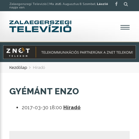
Zalaegerszegi Televízió |
Ma 2026. Augusztus 8. Szombat,
László
napja van.
Kezdőlap
Híradó
GYÉMÁNT ENZO
2017-03-30 18:00
Híradó