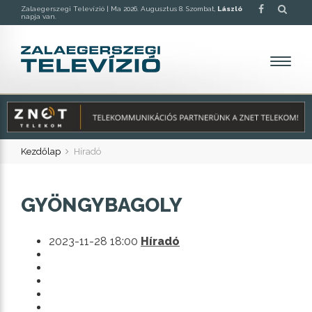
Zalaegerszegi Televízió |
Ma 2026. Augusztus 8. Szombat,
László
napja van.
Kezdőlap
Híradó
GYÖNGYBAGOLY
2023-11-28 18:00
Híradó