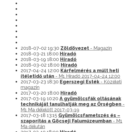
2018-07-02 19:30
Zöldövezet
- Magazin
2018-03-21 18:00
Híradó
2018-03-19 18:00
Híradó
2018-03-02 18:00
Híradó
2017-04-24 12:00
Kárfelmérés a múlt heti
ítéletidő után
- M1 Híradó 2017-04-24 12:00
2017-03-23 18:30
Egerszegi Esték
- Közéleti
magazin
2017-03-20 18:00
Híradó
2017-03-19 10:20
A gyümölcsfák oltásának
technikáját tanulhatják meg az Őrségben
-
M1 Ma délelőtt 2017-03-19
2017-03-18 13:15
Gyümölcsfametszés és –
szaporítás a Göcseji Falumúzeumban
- M1
Ma délután