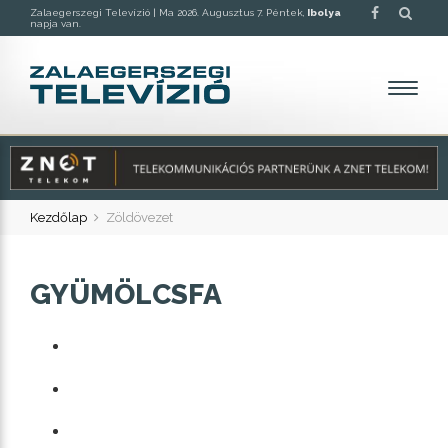
Zalaegerszegi Televízió |
Ma 2026. Augusztus 7. Péntek,
Ibolya
napja van.
Kezdőlap
Zöldövezet
GYÜMÖLCSFA