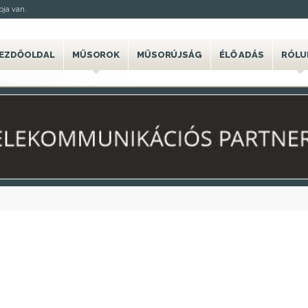
ja van.
EZDŐOLDAL
MŰSOROK
MŰSORÚJSÁG
ÉLŐ ADÁS
RÓLU