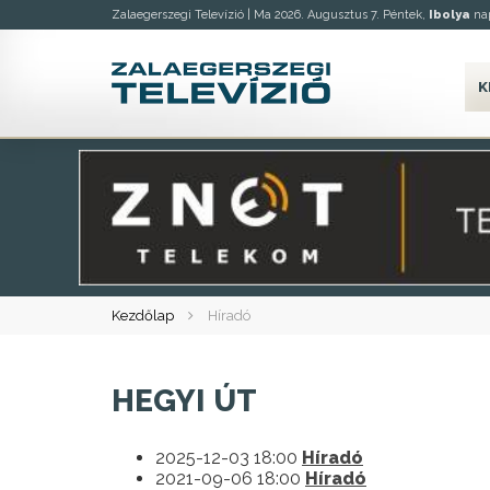
Zalaegerszegi Televízió |
Ma 2026. Augusztus 7. Péntek,
Ibolya
nap
K
Kezdőlap
Híradó
HEGYI ÚT
2025-12-03 18:00
Híradó
2021-09-06 18:00
Híradó