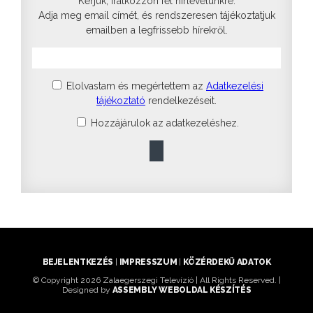
Kérjük, iratkozzon fel hírlevelünkre.
Adja meg email címét, és rendszeresen tájékoztatjuk
emailben a legfrissebb hírekről.
Elolvastam és megértettem az
Adatkezelési
tájékoztató
rendelkezéseit.
Hozzájárulok az adatkezeléshez.
BEJELENTKEZÉS
|
IMPRESSZUM
|
KÖZÉRDEKŰ ADATOK
© Copyright 2026 Zalaegerszegi Televízió | All Rights Reserved. |
Designed by
ASSEMBLY WEBOLDAL KÉSZÍTÉS