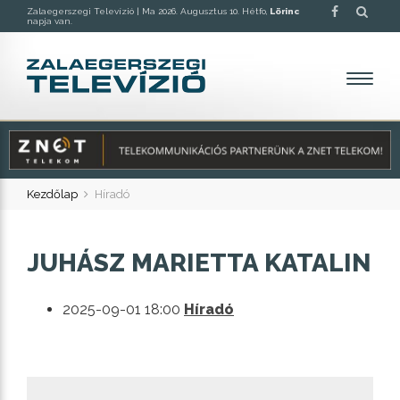
Zalaegerszegi Televízió |
Ma 2026. Augusztus 10. Hétfo,
Lörinc
napja van.
Kezdőlap
Híradó
JUHÁSZ MARIETTA KATALIN
2025-09-01 18:00
Híradó