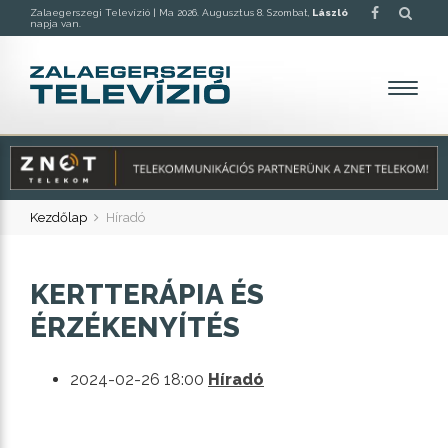
Zalaegerszegi Televízió |
Ma 2026. Augusztus 8. Szombat,
László
napja van.
Kezdőlap
Híradó
KERTTERÁPIA ÉS
ÉRZÉKENYÍTÉS
2024-02-26 18:00
Híradó