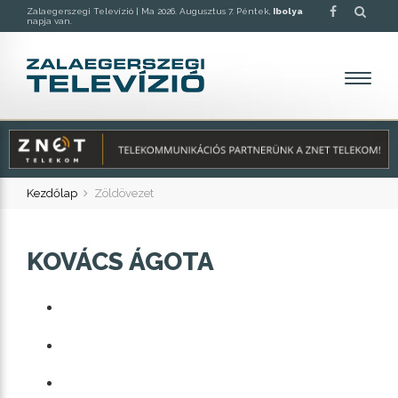
Zalaegerszegi Televízió |
Ma 2026. Augusztus 7. Péntek,
Ibolya
napja van.
Kezdőlap
Zöldövezet
KOVÁCS ÁGOTA