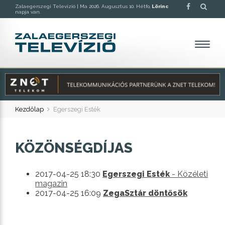
Zalaegerszegi Televízió |
Ma 2026. Augusztus 10. Hétfo,
Lörinc
napja van.
Kezdőlap
Egerszegi Esték
KÖZÖNSÉGDÍJAS
2017-04-25 18:30
Egerszegi Esték
- Közéleti
magazin
2017-04-25 16:09
ZegaSztár döntősök